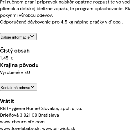
Pri ručnom praní prípravok najskôr opatrne rozpustite vo vode
plienok a detskej bielizne zopakujte program oplachovanie. Ri
pokynmi výrobcu odevov.
Odporúčané dávkovanie pro 4,5 kg náplne práčky viď obal.
Ďalšie informácie
Čistý obsah
1.45l ℮
Krajina pôvodu
Vyrobené v EU
Kontaktná adresa
Vrátiť
RB (Hygiene Home) Slovakia, spol. s r.o.
Drieňová 3 821 08 Bratislava
www.rbeuroinfo.com
www.lovelababy.sk, www.airwick.sk