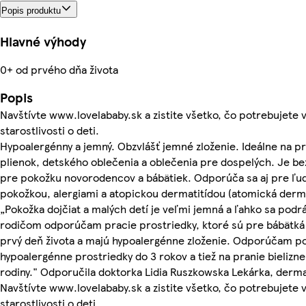
Popis produktu
Hlavné výhody
0+ od prvého dňa života
Popis
Navštívte www.lovelababy.sk a zistite všetko, čo potrebujete 
starostlivosti o deti.
Hypoalergénny a jemný. Obzvlášť jemné zloženie. Ideálne na p
plienok, detského oblečenia a oblečenia pre dospelých. Je be
pre pokožku novorodencov a bábätiek. Odporúča sa aj pre ľudí
pokožkou, alergiami a atopickou dermatitídou (atomická derma
„Pokožka dojčiat a malých detí je veľmi jemná a ľahko sa podrá
rodičom odporúčam pracie prostriedky, ktoré sú pre bábätk
prvý deň života a majú hypoalergénne zloženie. Odporúčam po
hypoalergénne prostriedky do 3 rokov a tiež na pranie bielizne
rodiny." Odporučila doktorka Lidia Ruszkowska Lekárka, derma
Navštívte www.lovelababy.sk a zistite všetko, čo potrebujete 
starostlivosti o deti.