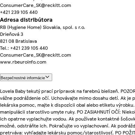
ConsumerCare_SK@reckitt.com
+421 239 105 440
Adresa distribútora
RB (Hygiene Home) Slovakia, spol. s r.o.
Drieňová 3
821 08 Bratislava
Tel.: +421 239 105 440
ConsumerCare_SK@reckitt.com
www.rbeuroinfo.com
Bezpečnostné informácie
Lovela Baby tekutý prací prípravok na farebnú bielizeň. POZO
vážne podráždenie očí. Uchovávajte mimo dosahu detí. Ak je 
lekárska pomoc, majte k dispozícii obal alebo etiketu výrobku.
manipulácii starostlivo umyte ruky. PO ZASIAHNUTÍ OČÍ: Nieko
ich opatrne vyplachujte vodou. Ak používate kontaktné šošovky
možné, odstráňte ich. Pokračujte vo vyplachovaní. Ak podrážd
pretrváva: vyhľadajte lekársku pomoc/starostlivosť. PO POŽITÍ