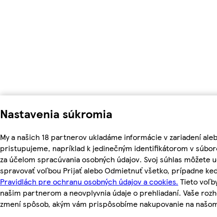
Nastavenia súkromia
My a našich 18 partnerov ukladáme informácie v zariadení ale
pristupujeme, napríklad k jedinečným identifikátorom v súbor
za účelom spracúvania osobných údajov. Svoj súhlas môžete ud
spravovať voľbou Prijať alebo Odmietnuť všetko, prípadne ke
Pravidlách pre ochranu osobných údajov a cookies.
Tieto voľ
našim partnerom a neovplyvnia údaje o prehliadaní. Vaše roz
zmení spôsob, akým vám prispôsobíme nakupovanie na našo