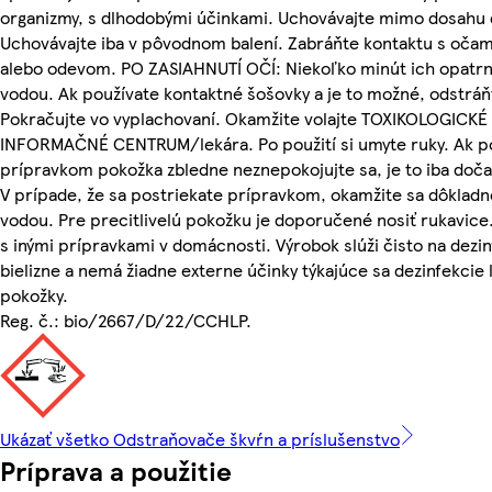
organizmy, s dlhodobými účinkami. Uchovávajte mimo dosahu 
Uchovávajte iba v pôvodnom balení. Zabráňte kontaktu s oča
alebo odevom. PO ZASIAHNUTÍ OČÍ: Niekoľko minút ich opatrn
vodou. Ak používate kontaktné šošovky a je to možné, odstráň
Pokračujte vo vyplachovaní. Okamžite volajte TOXIKOLOGICKÉ
INFORMAČNÉ CENTRUM/lekára. Po použití si umyte ruky. Ak p
prípravkom pokožka zbledne neznepokojujte sa, je to iba doča
V prípade, že sa postriekate prípravkom, okamžite sa dôkladn
vodou. Pre precitlivelú pokožku je doporučené nosiť rukavice
s inými prípravkami v domácnosti. Výrobok slúži čisto na dezi
bielizne a nemá žiadne externe účinky týkajúce sa dezinfekcie 
pokožky.
Reg. č.: bio/2667/D/22/CCHLP.
Ukázať všetko Odstraňovače škvŕn a príslušenstvo
Príprava a použitie