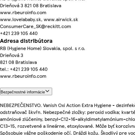
Drieňová 3 821 08 Bratislava
www.rbeuroinfo.com
www.lovelababy.sk, www.airwick.sk
ConsumerCare_SK@reckitt.com
+421 239 105 440
Adresa distribútora
RB (Hygiene Home) Slovakia, spol. s r.o.
Drieňová 3
821 08 Bratislava
tel.: +421 239 105 440
www.rbeuroinfo.com
Bezpečnostné informácie
NEBEZPEČENSTVO. Vanish Oxi Action Extra Hygiene - dezinfek
odstraňovač škvŕn. Nebezpečné zložky: peroxid vodíka; kvart
amóniové zlúčeniny, benzyl-C12-16-alkyldimetylamónium-chlor
C13-15, rozvetvené a lineárne, etoxylované. Môže byť korozívn
Spôsobuje vážne poškodenie očí. Dráždi kožu. Škodlivý pre vo