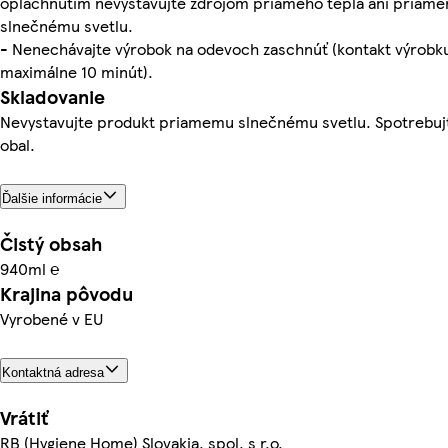
opláchnutím nevystavujte zdrojom priameho tepla ani priam
slnečnému svetlu.
- Nenechávajte výrobok na odevoch zaschnúť (kontakt výrobk
maximálne 10 minút).
Skladovanie
Nevystavujte produkt priamemu slnečnému svetlu. Spotrebujt
obal.
Ďalšie informácie
Čistý obsah
940ml ℮
Krajina pôvodu
Vyrobené v EU
Kontaktná adresa
Vrátiť
RB (Hygiene Home) Slovakia, spol. s r.o.