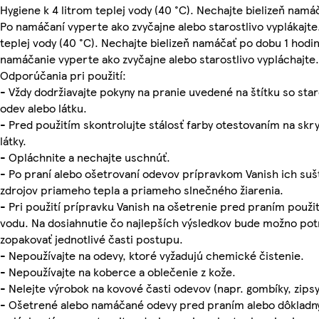
Hygiene k 4 litrom teplej vody (40 °C). Nechajte bielizeň namá
Po namáčaní vyperte ako zvyčajne alebo starostlivo vyplákajte.
teplej vody (40 °C). Nechajte bielizeň namáčať po dobu 1 hodin
namáčanie vyperte ako zvyčajne alebo starostlivo vypláchajte.
Odporúčania pri použití:
- Vždy dodržiavajte pokyny na pranie uvedené na štítku so star
odev alebo látku.
- Pred použitím skontrolujte stálosť farby otestovaním na skr
látky.
- Opláchnite a nechajte uschnúť.
- Po praní alebo ošetrovaní odevov prípravkom Vanish ich su
zdrojov priameho tepla a priameho slnečného žiarenia.
- Pri použití prípravku Vanish na ošetrenie pred praním použi
vodu. Na dosiahnutie čo najlepších výsledkov bude možno po
zopakovať jednotlivé časti postupu.
- Nepoužívajte na odevy, ktoré vyžadujú chemické čistenie.
- Nepoužívajte na koberce a oblečenie z kože.
- Nelejte výrobok na kovové časti odevov (napr. gombíky, zipsy
- Ošetrené alebo namáčané odevy pred praním alebo dôklad