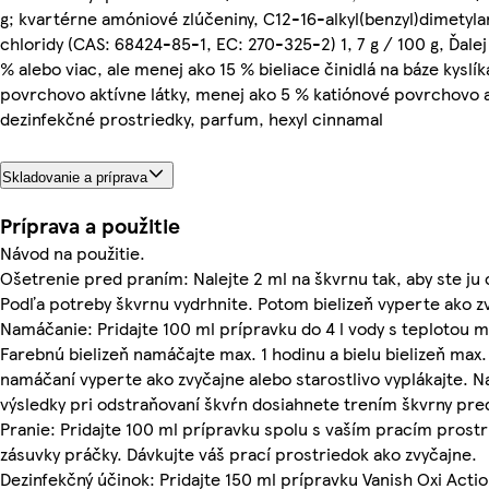
g; kvartérne amóniové zlúčeniny, C12-16-alkyl(benzyl)dimety
chloridy (CAS: 68424-85-1, EC: 270-325-2) 1, 7 g / 100 g, Ďalej
% alebo viac, ale menej ako 15 % bieliace činidlá na báze kyslí
povrchovo aktívne látky, menej ako 5 % katiónové povrchovo ak
dezinfekčné prostriedky, parfum, hexyl cinnamal
Skladovanie a príprava
Príprava a použitie
Návod na použitie.
Ošetrenie pred praním: Nalejte 2 ml na škvrnu tak, aby ste ju 
Podľa potreby škvrnu vydrhnite. Potom bielizeň vyperte ako z
Namáčanie: Pridajte 100 ml prípravku do 4 l vody s teplotou m
Farebnú bielizeň namáčajte max. 1 hodinu a bielu bielizeň max.
namáčaní vyperte ako zvyčajne alebo starostlivo vyplákajte. N
výsledky pri odstraňovaní škvŕn dosiahnete trením škvrny pre
Pranie: Pridajte 100 ml prípravku spolu s vaším pracím prost
zásuvky práčky. Dávkujte váš prací prostriedok ako zvyčajne.
Dezinfekčný účinok: Pridajte 150 ml prípravku Vanish Oxi Actio