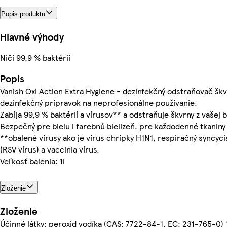
Popis produktu
Hlavné výhody
Ničí 99,9 % baktérií
Popis
Vanish Oxi Action Extra Hygiene - dezinfekčný odstraňovač škv
dezinfekčný prípravok na neprofesionálne používanie.
Zabíja 99,9 % baktérií a vírusov** a odstraňuje škvrny z vašej b
Bezpečný pre bielu i farebnú bielizeň, pre každodenné tkaniny 
**obalené vírusy ako je vírus chrípky H1N1, respiračný syncyciá
(RSV vírus) a vaccinia vírus.
Veľkosť balenia: 1l
Zloženie
Zloženie
Účinné látky: peroxid vodíka (CAS: 7722-84-1, EC: 231-765-0) 1