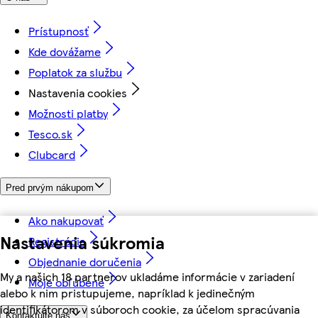
Prístupnosť
Kde dovážame
Poplatok za službu
Nastavenia cookies
Možnosti platby
Tesco.sk
Clubcard
Pred prvým nákupom
Ako nakupovať
Nastavenia súkromia
Registrácia
Objednanie doručenia
My a našich 18 partnerov ukladáme informácie v zariadení
Moje obľúbené
alebo k nim pristupujeme, napríklad k jedinečným
identifikátorom v súboroch cookie, za účelom spracúvania
Kontaktujte nás