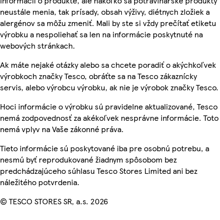
informácií o produkte, ale nakoľko sa potravinárske produkty
neustále menia, tak prísady, obsah výživy, diétnych zložiek a
alergénov sa môžu zmeniť. Mali by ste si vždy prečítať etiketu
výrobku a nespoliehať sa len na informácie poskytnuté na
webových stránkach.
Ak máte nejaké otázky alebo sa chcete poradiť o akýchkoľvek
výrobkoch značky Tesco, obráťte sa na Tesco zákaznícky
servis, alebo výrobcu výrobku, ak nie je výrobok značky Tesco.
Hoci informácie o výrobku sú pravidelne aktualizované, Tesco
nemá zodpovednosť za akékoľvek nesprávne informácie. Toto
nemá vplyv na Vaše zákonné práva.
Tieto informácie sú poskytované iba pre osobnú potrebu, a
nesmú byť reprodukované žiadnym spôsobom bez
predchádzajúceho súhlasu Tesco Stores Limited ani bez
náležitého potvrdenia.
© TESCO STORES SR, a.s. 2026