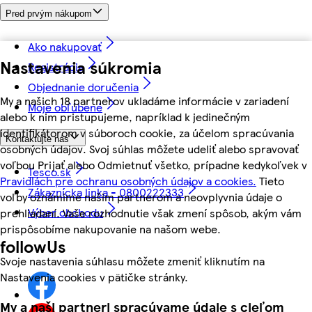
Pred prvým nákupom
Ako nakupovať
Nastavenia súkromia
Registrácia
Objednanie doručenia
My a našich 18 partnerov ukladáme informácie v zariadení
Moje obľúbené
alebo k nim pristupujeme, napríklad k jedinečným
identifikátorom v súboroch cookie, za účelom spracúvania
Kontaktujte nás
osobných údajov. Svoj súhlas môžete udeliť alebo spravovať
voľbou Prijať alebo Odmietnuť všetko, prípadne kedykoľvek v
Tesco.sk
Pravidlách pre ochranu osobných údajov a cookies.
Tieto
Zákaznícka linka - 0800222333
voľby oznámime našim partnerom a neovplyvnia údaje o
Výber obchodu
prehliadaní. Vaše rozhodnutie však zmení spôsob, akým vám
prispôsobíme nakupovanie na našom webe.
followUs
Svoje nastavenia súhlasu môžete zmeniť kliknutím na
Nastavenia cookies v pätičke stránky.
My a naši partneri spracúvame údaje s cieľom