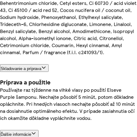
Behentrimonium chloride, Cetyl esters, Ci 60730 / acid violet
43, Ci 45100 / acid red 52, Cocos nucifera oil / coconut oil,
Sodium hydroxide, Phenoxyethanol, Ethylhexyl salicylate,
Trideceth-6, Chlorhexidine digluconate, Limonene, Linalool,
Benzyl salicylate, Benzyl alcohol, Amodimethicone, Isopropyl
alcohol, Alpha-isomethyl ionone, Citric acid, Citronellol,
Cetrimonium chloride, Coumarin, Hexyl cinnamal, Amyl
cinnamal, Parfum / fragrance (f.i.l. c241093/1).
Skladovanie a príprava
Príprava a použitie
Používajte raz týždenne na vlhké vlasy po použití Elseve
Purple šamponu. Nechajte pôsobiť 5 minút, potom dôkladne
opláchnite. Pri hnedých vlasoch nechajte pôsobiť až 10 minút
na dosiahnutie optimálneho efektu. V prípade zasiahnutia očí
ich okamžite dôkladne vypláchnite vodou.
Ďalšie informácie