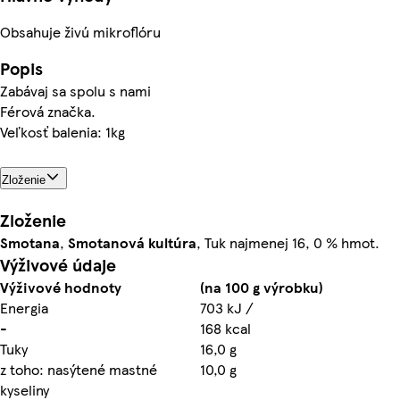
Obsahuje živú mikroflóru
Popis
Zabávaj sa spolu s nami
Férová značka.
Veľkosť balenia: 1kg
Zloženie
Zloženie
Smotana
,
Smotanová
kultúra
, Tuk najmenej 16, 0 % hmot.
Výživové údaje
Výživové hodnoty
(na 100 g výrobku)
Energia
703 kJ /
-
168 kcal
Tuky
16,0 g
z toho: nasýtené mastné
10,0 g
kyseliny