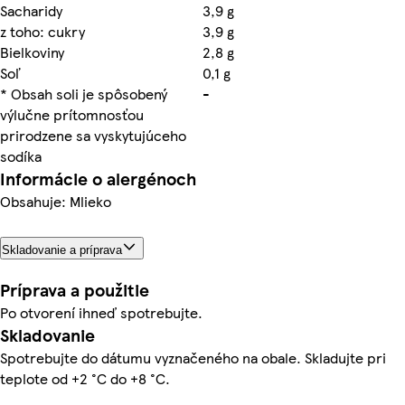
Sacharidy
3,9 g
z toho: cukry
3,9 g
Bielkoviny
2,8 g
Soľ
0,1 g
* Obsah soli je spôsobený
-
výlučne prítomnosťou
prirodzene sa vyskytujúceho
sodíka
Informácie o alergénoch
Obsahuje: Mlieko
Skladovanie a príprava
Príprava a použitie
Po otvorení ihneď spotrebujte.
Skladovanie
Spotrebujte do dátumu vyznačeného na obale. Skladujte pri
teplote od +2 °C do +8 °C.