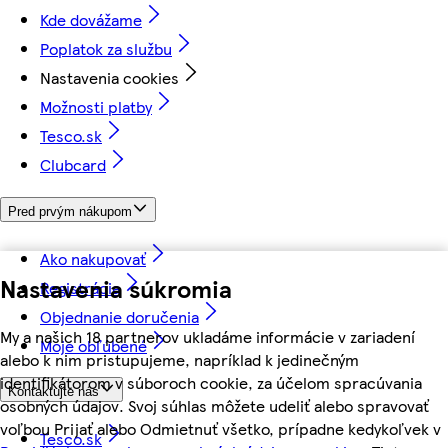
Kde dovážame
Poplatok za službu
Nastavenia cookies
Možnosti platby
Tesco.sk
Clubcard
Pred prvým nákupom
Ako nakupovať
Nastavenia súkromia
Registrácia
Objednanie doručenia
My a našich 18 partnerov ukladáme informácie v zariadení
Moje obľúbené
alebo k nim pristupujeme, napríklad k jedinečným
identifikátorom v súboroch cookie, za účelom spracúvania
Kontaktujte nás
osobných údajov. Svoj súhlas môžete udeliť alebo spravovať
voľbou Prijať alebo Odmietnuť všetko, prípadne kedykoľvek v
Tesco.sk