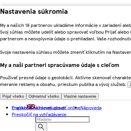
Nastavenia súkromia
My a našich 18 partnerov ukladáme informácie v zariadení ale
Svoj súhlas môžete udeliť alebo spravovať voľbou Prijať aleb
partnerom a neovplyvnia údaje o prehliadaní. Vaše rozhodnu
Svoje nastavenia súhlasu môžete zmeniť kliknutím na Nastaven
My a naši partneri spracúvame údaje s cieľom
Používať presné údaje o geolokácii. Aktívne skenovať charakter
meranie reklamy a obsahu, prieskum publika a vývoj služieb.
Prijať všetko
Odmietnuť všetko
Vlastné nastavenie
Preskočiť na hlavný obsah
English
Ako nakupovať online
Nápoveda
Preskočiť na vyhľadávanie