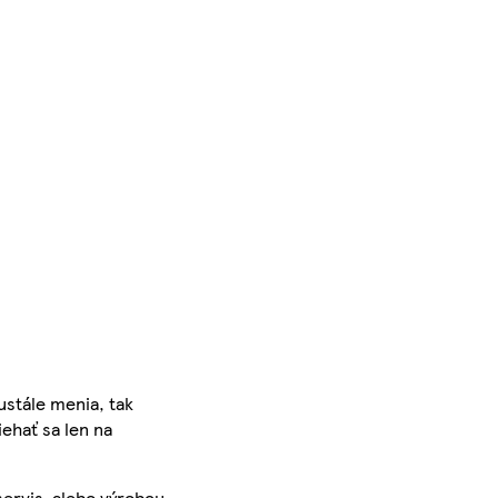
ustále menia, tak
iehať sa len na
servis, alebo výrobcu