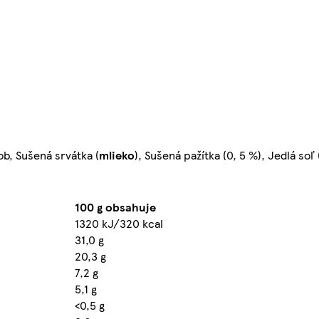
ob, Sušená srvátka (
mlieko
), Sušená pažítka (0, 5 %), Jedlá soľ
100 g obsahuje
1320 kJ/320 kcal
31,0 g
20,3 g
7,2 g
5,1 g
<0,5 g