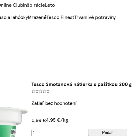
nline Club
Inšpirácie
Leto
so a lahôdky
Mrazené
Tesco Finest
Trvanlivé potraviny
Tesco Smotanová nátierka s pažítkou 200 g
Zatiaľ bez hodnotení
4,95 €/kg
0,99 €
Pridať