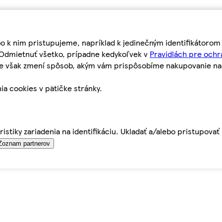
bo k nim pristupujeme, napríklad k jedinečným identifikátoro
o Odmietnuť všetko, prípadne kedykoľvek v
Pravidlách pre ochr
tie však zmení spôsob, akým vám prispôsobíme nakupovanie n
ia cookies v pätičke stránky.
istiky zariadenia na identifikáciu. Ukladať a/alebo pristupova
Zoznam partnerov