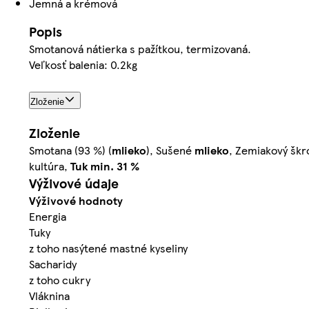
Jemná a krémová
Popis
Smotanová nátierka s pažítkou, termizovaná.
Veľkosť balenia: 0.2kg
Zloženie
Zloženie
Smotana (93 %) (
mlieko
), Sušené
mlieko
, Zemiakový škr
kultúra,
Tuk min. 31 %
Výživové údaje
Výživové hodnoty
Energia
Tuky
z toho nasýtené mastné kyseliny
Sacharidy
z toho cukry
Vláknina