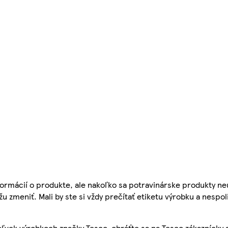
ormácií o produkte, ale nakoľko sa potravinárske produkty ne
žu zmeniť. Mali by ste si vždy prečítať etiketu výrobku a nespol
ľvek výrobkoch značky Tesco, obráťte sa na Tesco zákaznícky 