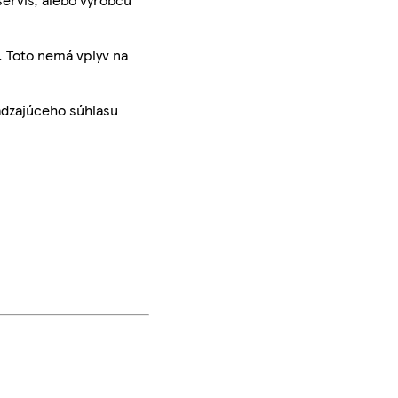
. Toto nemá vplyv na
ádzajúceho súhlasu