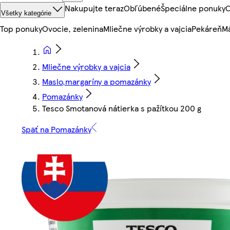
Nakupujte teraz
Obľúbené
Špeciálne ponuky
O
Všetky kategórie
Top ponuky
Ovocie, zelenina
Mliečne výrobky a vajcia
Pekáreň
Mä
Mliečne výrobky a vajcia
Maslo,margaríny a pomazánky
Pomazánky
Tesco Smotanová nátierka s pažítkou 200 g
Späť na Pomazánky