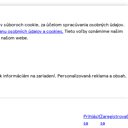
m v súboroch cookie, za účelom spracúvania osobných údajov.
anu osobných údajov a cookies.
Tieto voľby oznámime našim
a našom webe.
ť k informáciám na zariadení. Personalizovaná reklama a obsah,
Prihlásiť
Zaregistrovať
sa
sa