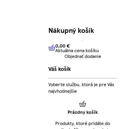
Nákupný košík
0,00 €
Aktuálna cena košíku
0,00 €
Aktuálna cena košíku
Objednať dodanie
Váš košík
Vyberte službu, ktorá je pre Vás
najvhodnejšie
Prázdny košík
Produkty, ktoré pridáte do