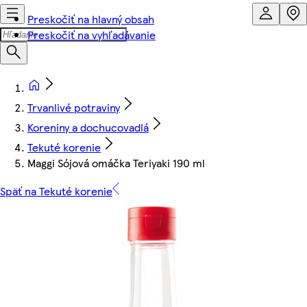
Preskočiť na hlavný obsah
Preskočiť na vyhľadávanie
Trvanlivé potraviny
Koreniny a dochucovadlá
Tekuté korenie
Maggi Sójová omáčka Teriyaki 190 ml
Späť na Tekuté korenie