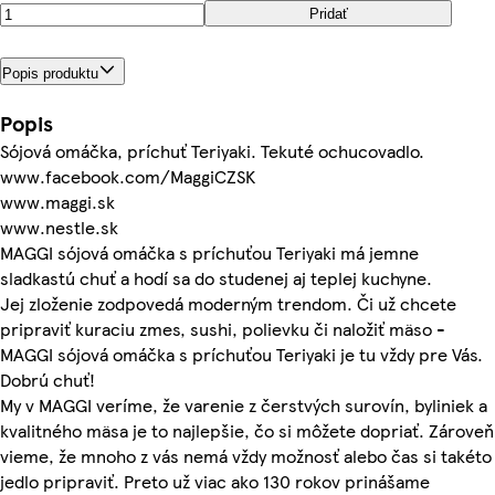
Pridať
Popis produktu
Popis
Sójová omáčka, príchuť Teriyaki. Tekuté ochucovadlo.
www.facebook.com/MaggiCZSK
www.maggi.sk
www.nestle.sk
MAGGI sójová omáčka s príchuťou Teriyaki má jemne
sladkastú chuť a hodí sa do studenej aj teplej kuchyne.
Jej zloženie zodpovedá moderným trendom. Či už chcete
pripraviť kuraciu zmes, sushi, polievku či naložiť mäso -
MAGGI sójová omáčka s príchuťou Teriyaki je tu vždy pre Vás.
Dobrú chuť!
My v MAGGI veríme, že varenie z čerstvých surovín, byliniek a
kvalitného mäsa je to najlepšie, čo si môžete dopriať. Zároveň
vieme, že mnoho z vás nemá vždy možnosť alebo čas si takéto
jedlo pripraviť. Preto už viac ako 130 rokov prinášame