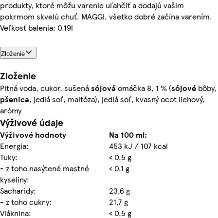
produkty, ktoré môžu varenie uľahčiť a dodajú vašim
pokrmom skvelú chuť. MAGGI, všetko dobré začína varením.
Veľkosť balenia: 0.19l
Zloženie
Zloženie
Pitná voda, cukor, sušená
sójová
omáčka 8, 1 % (
sójové
bôby,
pšenica
, jedlá soľ, maltóza), jedlá soľ, kvasný ocot liehový,
arómy
Výživové údaje
Výživové hodnoty
Na 100 ml:
Energia:
453 kJ / 107 kcal
Tuky:
< 0,5 g
- z toho nasýtené mastné
< 0,1 g
kyseliny:
Sacharidy:
23,6 g
- z toho cukry:
21,7 g
Vláknina:
< 0,5 g