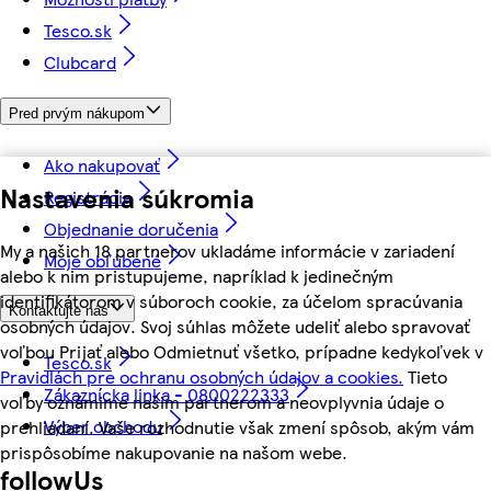
Tesco.sk
Clubcard
Pred prvým nákupom
Ako nakupovať
Nastavenia súkromia
Registrácia
Objednanie doručenia
My a našich 18 partnerov ukladáme informácie v zariadení
Moje obľúbené
alebo k nim pristupujeme, napríklad k jedinečným
identifikátorom v súboroch cookie, za účelom spracúvania
Kontaktujte nás
osobných údajov. Svoj súhlas môžete udeliť alebo spravovať
voľbou Prijať alebo Odmietnuť všetko, prípadne kedykoľvek v
Tesco.sk
Pravidlách pre ochranu osobných údajov a cookies.
Tieto
Zákaznícka linka - 0800222333
voľby oznámime našim partnerom a neovplyvnia údaje o
Výber obchodu
prehliadaní. Vaše rozhodnutie však zmení spôsob, akým vám
prispôsobíme nakupovanie na našom webe.
followUs