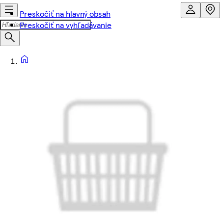
Preskočiť na hlavný obsah
Preskočiť na vyhľadávanie