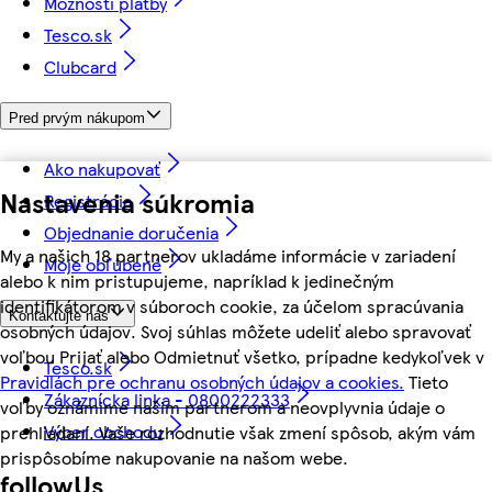
Možnosti platby
Tesco.sk
Clubcard
Pred prvým nákupom
Ako nakupovať
Nastavenia súkromia
Registrácia
Objednanie doručenia
My a našich 18 partnerov ukladáme informácie v zariadení
Moje obľúbené
alebo k nim pristupujeme, napríklad k jedinečným
identifikátorom v súboroch cookie, za účelom spracúvania
Kontaktujte nás
osobných údajov. Svoj súhlas môžete udeliť alebo spravovať
voľbou Prijať alebo Odmietnuť všetko, prípadne kedykoľvek v
Tesco.sk
Pravidlách pre ochranu osobných údajov a cookies.
Tieto
Zákaznícka linka - 0800222333
voľby oznámime našim partnerom a neovplyvnia údaje o
Výber obchodu
prehliadaní. Vaše rozhodnutie však zmení spôsob, akým vám
prispôsobíme nakupovanie na našom webe.
followUs