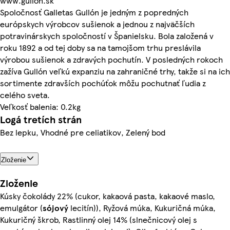
www.gullon.sk
Spoločnosť Galletas Gullón je jedným z popredných
európskych výrobcov sušienok a jednou z najväčších
potravinárskych spoločností v Španielsku. Bola založená v
roku 1892 a od tej doby sa na tamojšom trhu preslávila
výrobou sušienok a zdravých pochutín. V posledných rokoch
zažíva Gullón veľkú expanziu na zahraničné trhy, takže si na ich
sortimente zdravších pochúťok môžu pochutnať ľudia z
celého sveta.
Veľkosť balenia: 0.2kg
Logá tretích strán
Bez lepku, Vhodné pre celiatikov, Zelený bod
Zloženie
Zloženie
Kúsky čokolády 22% (cukor, kakaová pasta, kakaové maslo,
emulgátor (
sójový
lecitín)), Ryžová múka, Kukuričná múka,
Kukuričný škrob, Rastlinný olej 14% (slnečnicový olej s