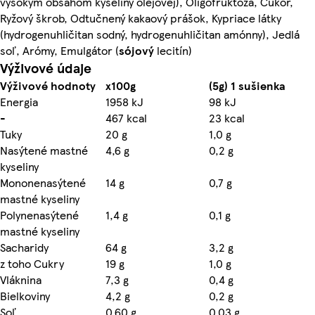
vysokým obsahom kyseliny olejovej), Oligofruktóza, Cukor,
Ryžový škrob, Odtučnený kakaový prášok, Kypriace látky
(hydrogenuhličitan sodný, hydrogenuhličitan amónny), Jedlá
soľ, Arómy, Emulgátor (
sójový
lecitín)
Výživové údaje
Výživové hodnoty
x100g
(5g) 1 sušienka
Energia
1958 kJ
98 kJ
-
467 kcal
23 kcal
Tuky
20 g
1,0 g
Nasýtené mastné
4,6 g
0,2 g
kyseliny
Mononenasýtené
14 g
0,7 g
mastné kyseliny
Polynenasýtené
1,4 g
0,1 g
mastné kyseliny
Sacharidy
64 g
3,2 g
z toho Cukry
19 g
1,0 g
Vláknina
7,3 g
0,4 g
Bielkoviny
4,2 g
0,2 g
Soľ
0,60 g
0,03 g