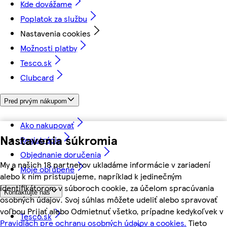
Kde dovážame
Poplatok za službu
Nastavenia cookies
Možnosti platby
Tesco.sk
Clubcard
Pred prvým nákupom
Ako nakupovať
Nastavenia súkromia
Registrácia
Objednanie doručenia
My a našich 18 partnerov ukladáme informácie v zariadení
Moje obľúbené
alebo k nim pristupujeme, napríklad k jedinečným
identifikátorom v súboroch cookie, za účelom spracúvania
Kontaktujte nás
osobných údajov. Svoj súhlas môžete udeliť alebo spravovať
voľbou Prijať alebo Odmietnuť všetko, prípadne kedykoľvek v
Tesco.sk
Pravidlách pre ochranu osobných údajov a cookies.
Tieto