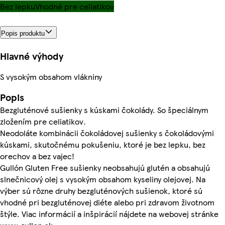
Bez lepku
Vhodné pre celiatikov
Popis produktu
Hlavné výhody
S vysokým obsahom vlákniny
Popis
Bezgluténové sušienky s kúskami čokolády. So špeciálnym
zložením pre celiatikov.
Neodoláte kombinácii čokoládovej sušienky s čokoládovými
kúskami, skutočnému pokušeniu, ktoré je bez lepku, bez
orechov a bez vajec!
Gullón Gluten Free sušienky neobsahujú glutén a obsahujú
slnečnicový olej s vysokým obsahom kyseliny olejovej. Na
výber sú rôzne druhy bezgluténových sušienok, ktoré sú
vhodné pri bezgluténovej diéte alebo pri zdravom životnom
štýle. Viac informácií a inšpirácií nájdete na webovej stránke