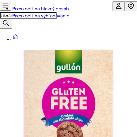
Preskočiť na hlavný obsah
Preskočiť na vyhľadávanie