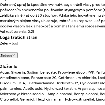
Ochranný sprej je špeciálne vyvinutý, aby chránil vlasy pred t
poškodením spôsobeným používaním stylingových pomôcok (f
žehlička a iné.) až do 230 stupňov. Vďaka jeho inovatívnemu zl
marulovým olejom vlasy uhladzuje, zabraňuje krepovaniu až po
dodáva vlasom lesk a hebkosť a pomáha ľahšiemu rozčesávani
Veľkosť balenia: 0.2l
Logá tretích strán
Zelený bod
Zloženie
Zloženie
Aqua, Glycerin, Sodium benzoate, Propylene glycol, PVP, Parf
Amodimethicone, Polysorbate 20, Cetrimonium chloride, Lacti
Disodium EDTA, Triethanolamine, Trideceth-12, Cyclopentasil
palmitamine, Acetic acid, Hydrolyzed keratin, Argania spinosa 
Sclerocarya birrea seed oil, Amyl cinnamal, Benzyl alcohol, Be
Citronellol, Geraniol, Hexyl cinnamal, Hydroxycitronellal, Limo