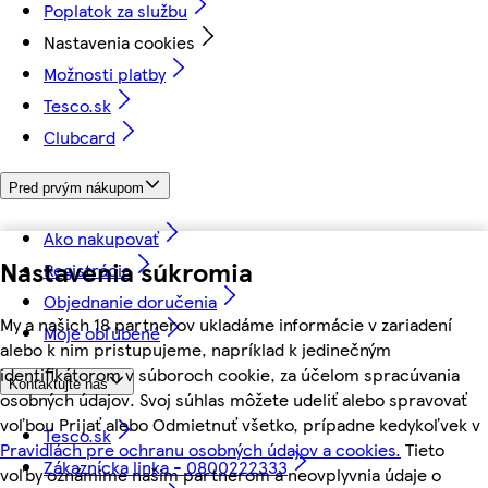
Poplatok za službu
Nastavenia cookies
Možnosti platby
Tesco.sk
Clubcard
Pred prvým nákupom
Ako nakupovať
Nastavenia súkromia
Registrácia
Objednanie doručenia
My a našich 18 partnerov ukladáme informácie v zariadení
Moje obľúbené
alebo k nim pristupujeme, napríklad k jedinečným
identifikátorom v súboroch cookie, za účelom spracúvania
Kontaktujte nás
osobných údajov. Svoj súhlas môžete udeliť alebo spravovať
voľbou Prijať alebo Odmietnuť všetko, prípadne kedykoľvek v
Tesco.sk
Pravidlách pre ochranu osobných údajov a cookies.
Tieto
Zákaznícka linka - 0800222333
voľby oznámime našim partnerom a neovplyvnia údaje o