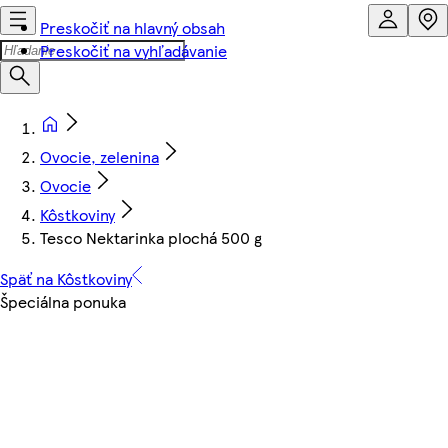
Preskočiť na hlavný obsah
Preskočiť na vyhľadávanie
Ovocie, zelenina
Ovocie
Kôstkoviny
Tesco Nektarinka plochá 500 g
Späť na Kôstkoviny
Špeciálna ponuka