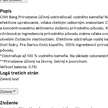
Popis
Cillit Bang Prirodzene účinný odstraňovač vodného kameňa! N
efektívne upratovanie, vďaka všetkým odborným znalostiam Ci
a koncentrovanému aktívnemu zloženiu prírodného pôvodu. K
citrónová je ingrediencia prírodného pôvodu známa vďaka sv
skvelým čistiacim vlastnostiam. Efektívne odstraňuje vodný k
čistí škáry. Pre žiarivo čistú kúpeľňu. 100% ingrediencií prír
pôvodu.
*Odstraňuje až 100 % vodného kameňa. Na základe vykonaných
**Prirodzene účinný na škvrny, šetrný k povrchom.
Veľkosť balenia: 0.75l
Logá tretích strán
Zelený bod
Zloženie
Zloženie