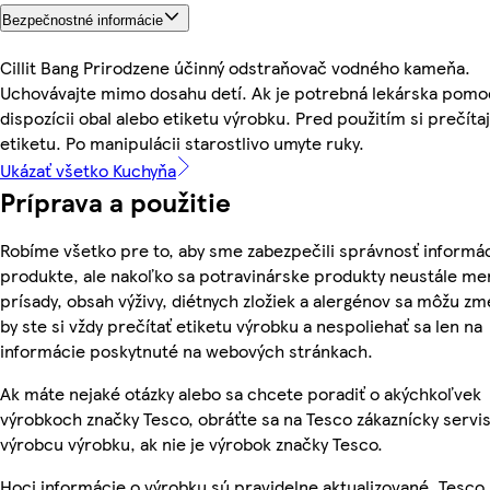
Bezpečnostné informácie
Cillit Bang Prirodzene účinný odstraňovač vodného kameňa.
Uchovávajte mimo dosahu detí. Ak je potrebná lekárska pomo
dispozícii obal alebo etiketu výrobku. Pred použitím si prečíta
etiketu. Po manipulácii starostlivo umyte ruky.
Ukázať všetko Kuchyňa
Príprava a použitie
Robíme všetko pre to, aby sme zabezpečili správnosť informác
produkte, ale nakoľko sa potravinárske produkty neustále men
prísady, obsah výživy, diétnych zložiek a alergénov sa môžu zme
by ste si vždy prečítať etiketu výrobku a nespoliehať sa len na
informácie poskytnuté na webových stránkach.
Ak máte nejaké otázky alebo sa chcete poradiť o akýchkoľvek
výrobkoch značky Tesco, obráťte sa na Tesco zákaznícky servis
výrobcu výrobku, ak nie je výrobok značky Tesco.
Hoci informácie o výrobku sú pravidelne aktualizované, Tesc