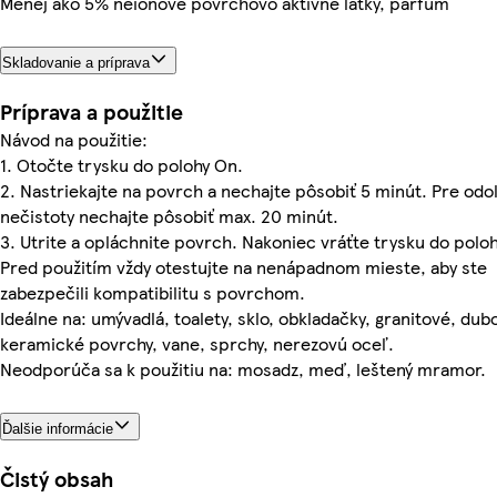
Menej ako 5% neiónové povrchovo aktívne látky, parfum
Skladovanie a príprava
Príprava a použitie
Návod na použitie:
1. Otočte trysku do polohy On.
2. Nastriekajte na povrch a nechajte pôsobiť 5 minút. Pre odo
nečistoty nechajte pôsobiť max. 20 minút.
3. Utrite a opláchnite povrch. Nakoniec vráťte trysku do poloh
Pred použitím vždy otestujte na nenápadnom mieste, aby ste
zabezpečili kompatibilitu s povrchom.
Ideálne na: umývadlá, toalety, sklo, obkladačky, granitové, dub
keramické povrchy, vane, sprchy, nerezovú oceľ.
Neodporúča sa k použitiu na: mosadz, meď, leštený mramor.
Ďalšie informácie
Čistý obsah