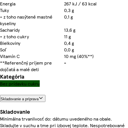
Energia
267 kJ / 63 kcal
Tuky
0,3 g
- z toho nasýtené mastné
0,1 g
kyseliny
Sacharidy
13,6 g
- z toho cukry
11 g
Bielkoviny
0,4 g
Soľ
0,0 g
Vitamín C
10 mg (40%**)
**Referenčný príjem pre
-
dojčatá a malé deti
Kategória
Bez prídavku cukru
Skladovanie a príprava
Skladovanie
Minimálna trvanlivosť do: dátumu uvedeného na obale.
Skladujte v suchu a tme pri izbovej teplote. Nespotrebované