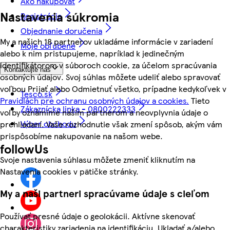
Ako nakupovať
Nastavenia súkromia
Registrácia
Objednanie doručenia
My a našich 18 partnerov ukladáme informácie v zariadení
Moje obľúbené
alebo k nim pristupujeme, napríklad k jedinečným
identifikátorom v súboroch cookie, za účelom spracúvania
Kontaktujte nás
osobných údajov. Svoj súhlas môžete udeliť alebo spravovať
voľbou Prijať alebo Odmietnuť všetko, prípadne kedykoľvek v
Tesco.sk
Pravidlách pre ochranu osobných údajov a cookies.
Tieto
Zákaznícka linka - 0800222333
voľby oznámime našim partnerom a neovplyvnia údaje o
Výber obchodu
prehliadaní. Vaše rozhodnutie však zmení spôsob, akým vám
prispôsobíme nakupovanie na našom webe.
followUs
Svoje nastavenia súhlasu môžete zmeniť kliknutím na
Nastavenia cookies v pätičke stránky.
My a naši partneri spracúvame údaje s cieľom
Používať presné údaje o geolokácii. Aktívne skenovať
charakteristiky zariadenia na identifikáciu. Ukladať a/alebo