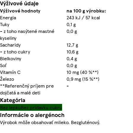
Výživové údaje
Výživové hodnoty
na 100 g výrobku:
Energia
243 kJ / 57 kcal
Tuky
0,1 g
- z toho nasýtené mastné
0,0 g
kyseliny
Sacharidy
12,7 g
- z toho cukry
10,6 g
Bielkoviny
0,4 g
Soľ
0,0 g
Vitamín C
10 mg (40 %**)
Železo
0,9 mg (15 %**)
**Referenčný príjem pre
-
dojčatá a malé deti
Kategória
Bez lepku
Bez prídavku cukru
Informácie o alergénoch
Výrobok môže obsahovať mlieko. Bezgluténový.