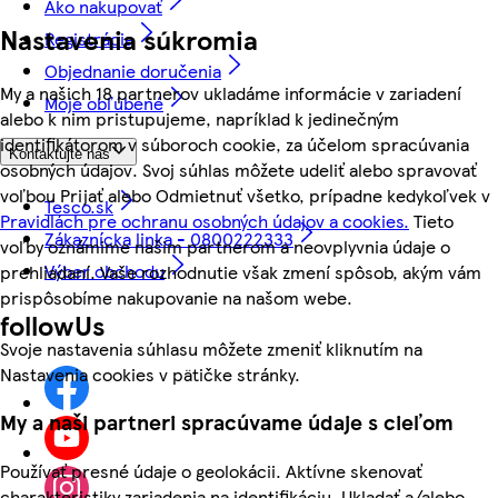
Ako nakupovať
Nastavenia súkromia
Registrácia
Objednanie doručenia
My a našich 18 partnerov ukladáme informácie v zariadení
Moje obľúbené
alebo k nim pristupujeme, napríklad k jedinečným
identifikátorom v súboroch cookie, za účelom spracúvania
Kontaktujte nás
osobných údajov. Svoj súhlas môžete udeliť alebo spravovať
voľbou Prijať alebo Odmietnuť všetko, prípadne kedykoľvek v
Tesco.sk
Pravidlách pre ochranu osobných údajov a cookies.
Tieto
Zákaznícka linka - 0800222333
voľby oznámime našim partnerom a neovplyvnia údaje o
Výber obchodu
prehliadaní. Vaše rozhodnutie však zmení spôsob, akým vám
prispôsobíme nakupovanie na našom webe.
followUs
Svoje nastavenia súhlasu môžete zmeniť kliknutím na
Nastavenia cookies v pätičke stránky.
My a naši partneri spracúvame údaje s cieľom
Používať presné údaje o geolokácii. Aktívne skenovať
charakteristiky zariadenia na identifikáciu. Ukladať a/alebo