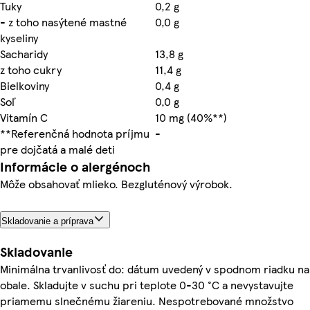
Tuky
0,2 g
- z toho nasýtené mastné
0,0 g
kyseliny
Sacharidy
13,8 g
z toho cukry
11,4 g
Bielkoviny
0,4 g
Soľ
0,0 g
Vitamín C
10 mg (40%**)
**Referenčná hodnota príjmu
-
pre dojčatá a malé deti
Informácie o alergénoch
Môže obsahovať mlieko. Bezgluténový výrobok.
Skladovanie a príprava
Skladovanie
Minimálna trvanlivosť do: dátum uvedený v spodnom riadku na
obale. Skladujte v suchu pri teplote 0-30 °C a nevystavujte
priamemu slnečnému žiareniu. Nespotrebované množstvo