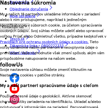
Nastavenia súkromia
Registrácia
Objednanie doručenia
My a našich 18 partnerov ukladáme informácie v zariadení
Moje obľúbené
alebo k nim pristupujeme, napríklad k jedinečným
identifikátorom v súboroch cookie, za účelom spracúvania
Kontaktujte nás
osobných údajov. Svoj súhlas môžete udeliť alebo spravovať
voľbou Prijať alebo Odmietnuť všetko, prípadne kedykoľvek v
Tesco.sk
Pravidlách pre ochranu osobných údajov a cookies.
Tieto
Zákaznícka linka - 0800222333
voľby oznámime našim partnerom a neovplyvnia údaje o
Výber obchodu
prehliadaní. Vaše rozhodnutie však zmení spôsob, akým vám
prispôsobíme nakupovanie na našom webe.
followUs
Svoje nastavenia súhlasu môžete zmeniť kliknutím na
Nastavenia cookies v pätičke stránky.
My a naši partneri spracúvame údaje s cieľom
Používať presné údaje o geolokácii. Aktívne skenovať
charakteristiky zariadenia na identifikáciu. Ukladať a/alebo
pristupovať k informáciám na zariadení. Personalizovaná