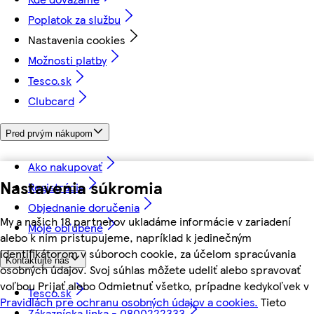
Poplatok za službu
Nastavenia cookies
Možnosti platby
Tesco.sk
Clubcard
Pred prvým nákupom
Ako nakupovať
Nastavenia súkromia
Registrácia
Objednanie doručenia
My a našich 18 partnerov ukladáme informácie v zariadení
Moje obľúbené
alebo k nim pristupujeme, napríklad k jedinečným
identifikátorom v súboroch cookie, za účelom spracúvania
Kontaktujte nás
osobných údajov. Svoj súhlas môžete udeliť alebo spravovať
voľbou Prijať alebo Odmietnuť všetko, prípadne kedykoľvek v
Tesco.sk
Pravidlách pre ochranu osobných údajov a cookies.
Tieto
Zákaznícka linka - 0800222333