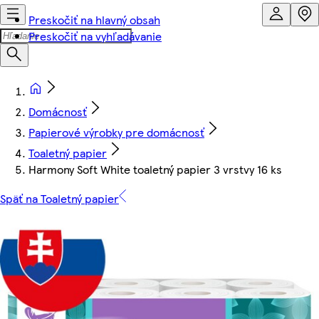
Preskočiť na hlavný obsah
Preskočiť na vyhľadávanie
Domácnosť
Papierové výrobky pre domácnosť
Toaletný papier
Harmony Soft White toaletný papier 3 vrstvy 16 ks
Späť na Toaletný papier