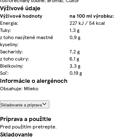
fosforečnany sodné; aróma), Cukor
Výživové údaje
Výživové hodnoty
na 100 ml výrobku:
Energia:
227 kJ / 54 kcal
Tuky:
1,3 g
z toho nasýtené mastné
0,9 g
kyseliny:
Sacharidy:
7,2 g
z toho cukry:
6,1 g
Bielkoviny:
3,3 g
Soľ:
0,19 g
Informácie o alergénoch
Obsahuje: Mlieko
Skladovanie a príprava
Príprava a použitie
Pred použitím pretrepte.
Skladovanie