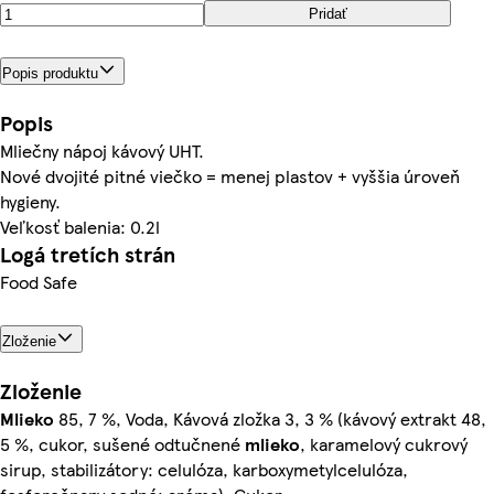
Pridať
Popis produktu
Popis
Mliečny nápoj kávový UHT.
Nové dvojité pitné viečko = menej plastov + vyššia úroveň
hygieny.
Veľkosť balenia: 0.2l
Logá tretích strán
Food Safe
Zloženie
Zloženie
Mlieko
85, 7 %, Voda, Kávová zložka 3, 3 % (kávový extrakt 48,
5 %, cukor, sušené odtučnené
mlieko
, karamelový cukrový
sirup, stabilizátory: celulóza, karboxymetylcelulóza,