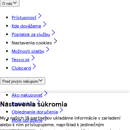
O nás
Prístupnosť
Kde dovážame
Poplatok za službu
Nastavenia cookies
Možnosti platby
Tesco.sk
Clubcard
Pred prvým nákupom
Ako nakupovať
Nastavenia súkromia
Registrácia
Objednanie doručenia
My a našich 18 partnerov ukladáme informácie v zariadení
Moje obľúbené
alebo k nim pristupujeme, napríklad k jedinečným