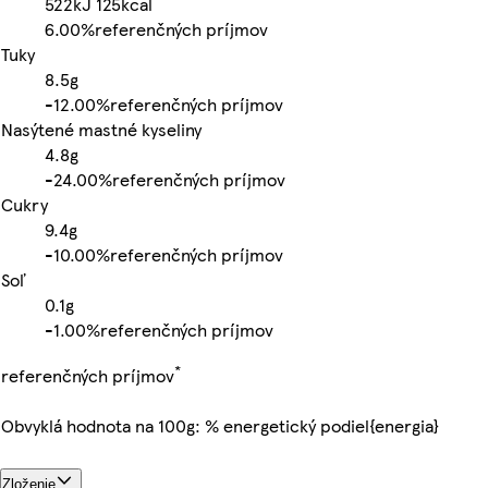
522kJ
125kcal
6.00%
referenčných príjmov
Tuky
8.5g
-
12.00%
referenčných príjmov
Nasýtené mastné kyseliny
4.8g
-
24.00%
referenčných príjmov
Cukry
9.4g
-
10.00%
referenčných príjmov
Soľ
0.1g
-
1.00%
referenčných príjmov
*
referenčných príjmov
Obvyklá hodnota na 100g: % energetický podiel{energia}
Zloženie