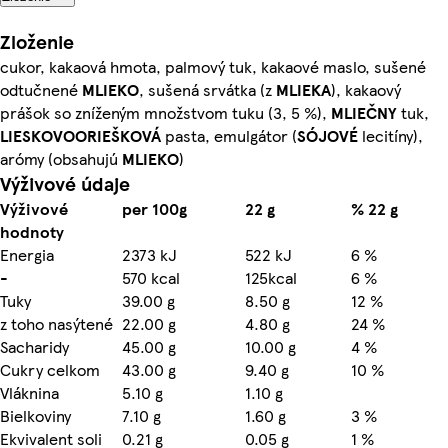
Zloženie
cukor, kakaová hmota, palmový tuk, kakaové maslo, sušené
odtučnené
MLIEKO
, sušená srvátka (z
MLIEKA
), kakaový
prášok so zníženým množstvom tuku (3, 5 %),
MLIEČNY
tuk,
LIESKOVOORIEŠKOVÁ
pasta, emulgátor (
SÓJOVÉ
lecitíny),
arómy (obsahujú
MLIEKO
)
Výživové údaje
Výživové
per 100g
22 g
% 22 g
hodnoty
Energia
2373 kJ
522 kJ
6 %
-
570 kcal
125kcal
6 %
Tuky
39.00 g
8.50 g
12 %
z toho nasýtené
22.00 g
4.80 g
24 %
Sacharidy
45.00 g
10.00 g
4 %
Cukry celkom
43.00 g
9.40 g
10 %
Vláknina
5.10 g
1.10 g
Bielkoviny
7.10 g
1.60 g
3 %
Ekvivalent soli
0.21 g
0.05 g
1 %