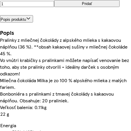
Pridať
Popis produktu
Popis
Pralinky z mliečnej čokolády z alpského mlieka s kakaovou
náplňou (36 %). **obsah kakaovej sušiny v mliečnej čokoláde
45 %.
Vo vnútri krabičky s pralinkami môžete napísať venovanie bez
toho, aby ste pralinky otvorili - ideálny darček s osobným
odkazom!
Mliečna čokoláda Milka je zo 100 % alpského mlieka z malých
fariem.
Bonboniéra s pralinkami z tmavej čokolády s kakaovou
náplňou. Obsahuje: 20 praliniek.
Veľkosť balenia: 0.11kg
22 g
Energia