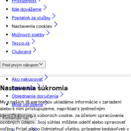
Prístupnosť
Kde dovážame
Poplatok za službu
Nastavenia cookies
Možnosti platby
Tesco.sk
Clubcard
Pred prvým nákupom
Ako nakupovať
Nastavenia súkromia
Registrácia
Objednanie doručenia
My a našich 18 partnerov ukladáme informácie v zariadení
Moje obľúbené
alebo k nim pristupujeme, napríklad k jedinečným
identifikátorom v súboroch cookie, za účelom spracúvania
Kontaktujte nás
osobných údajov. Svoj súhlas môžete udeliť alebo spravovať
voľbou Prijať alebo Odmietnuť všetko, prípadne kedykoľvek v