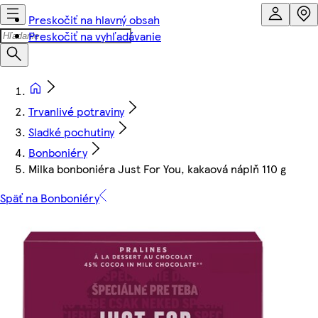
Preskočiť na hlavný obsah
Preskočiť na vyhľadávanie
Trvanlivé potraviny
Sladké pochutiny
Bonboniéry
Milka bonboniéra Just For You, kakaová náplň 110 g
Späť na Bonboniéry