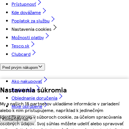
Prístupnosť
Kde dovážame
Poplatok za službu
Nastavenia cookies
Možnosti platby
Tesco.sk
Clubcard
Pred prvým nákupom
Ako nakupovať
Nastavenia súkromia
Registrácia
Objednanie doručenia
My a našich 18 partnerov ukladáme informácie v zariadení
Moje obľúbené
alebo k nim pristupujeme, napríklad k jedinečným
identifikátorom v súboroch cookie, za účelom spracúvania
Kontaktujte nás
osobných údajov. Svoj súhlas môžete udeliť alebo spravovať