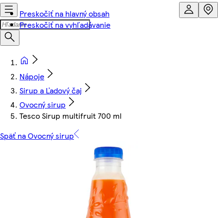
Preskočiť na hlavný obsah
Preskočiť na vyhľadávanie
Nápoje
Sirup a Ľadový čaj
Ovocný sirup
Tesco Sirup multifruit 700 ml
Späť na Ovocný sirup