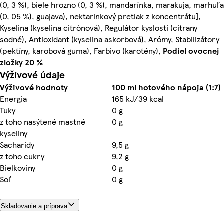
(0, 3 %), biele hrozno (0, 3 %), mandarínka, marakuja, marhuľa
(0, 05 %), guajava), nektarinkový pretlak z koncentrátu],
Kyselina (kyselina citrónová), Regulátor kyslosti (citrany
sodné), Antioxidant (kyselina askorbová), Arómy, Stabilizátory
(pektíny, karobová guma), Farbivo (karotény),
Podiel ovocnej
zložky 20 %
Výživové údaje
Výživové hodnoty
100 ml hotového nápoja (1:7)
Energia
165 kJ/39 kcal
Tuky
0 g
z toho nasýtené mastné
0 g
kyseliny
Sacharidy
9,5 g
z toho cukry
9,2 g
Bielkoviny
0 g
Soľ
0 g
Skladovanie a príprava