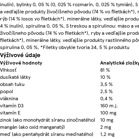
inulín), bylinky 0, 05 % (0, 025 % rozmarín, 0, 025 % tymián), 
a vedľajšie produkty živočíšneho pôvodu (74 % vo filetkách*), 
rýb (14 % losos vo filetkách*), minerálne látky, vedľajšie prod
4 % inulín), spirulina 0, 05 %, S treskou a spirulinou: mäso a 
živočíšneho pôvodu (74 % vo filetkách*), ryby a vedľajšie produ
filetkách*), minerálne látky, vedľajšie produkty rastlinného pôv
spirulina 0, 05 %, *Filetky obvykle tvoria 34, 5 % produktu
Výživové údaje
Výživové hodnoty
Analytické zložk
Vlhkosť
81 %
dusíkaté látky
10 %
obsah tuku
3,5 %
popol
2,5 %
vláknina
0,4 %
vitamín D3
160 m.j.
vitamín E
100 mg
zinok (ako monohydrát síranu zinočnatého)
10 mg
mangán (ako oxid manganatý)
2 mg
meď (ako pentahydrát síranu meďnatého)
1,2 mg