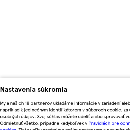
Nastavenia súkromia
My a našich 18 partnerov ukladáme informácie v zariadení ale
napríklad k jedinečným identifikátorom v súboroch cookie, z
osobných údajov. Svoj súhlas môžete udeliť alebo spravovať vo
Odmietnuť všetko, prípadne kedykoľvek v
Pravidlách pre och
cookies.
Tieto voľby oznámime našim partnerom a neovplyvnia 