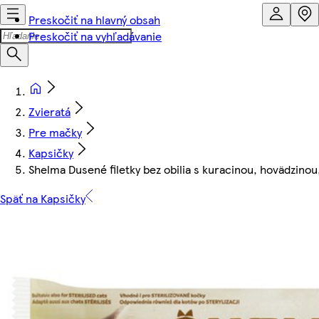
Preskočiť na hlavný obsah
Preskočiť na vyhľadávanie
Zvieratá
Pre mačky
Kapsičky
Shelma Dusené filetky bez obilia s kuracinou, hovädzinou
Späť na Kapsičky