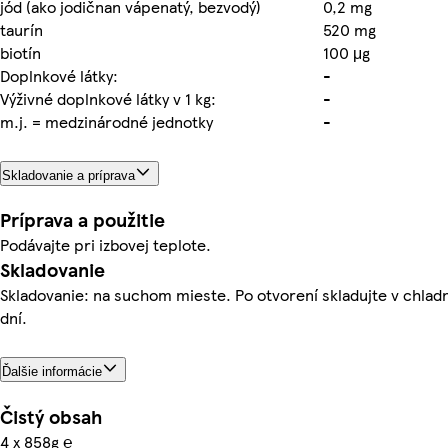
jód (ako jodičnan vápenatý, bezvodý)
0,2 mg
taurín
520 mg
biotín
100 μg
Doplnkové látky:
-
Výživné doplnkové látky v 1 kg:
-
m.j. = medzinárodné jednotky
-
Skladovanie a príprava
Príprava a použitie
Podávajte pri izbovej teplote.
Skladovanie
Skladovanie: na suchom mieste. Po otvorení skladujte v chlad
dní.
Ďalšie informácie
Čistý obsah
4 x 858g ℮