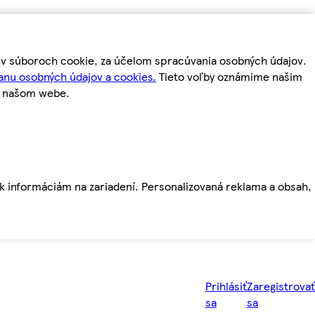
m v súboroch cookie, za účelom spracúvania osobných údajov.
anu osobných údajov a cookies.
Tieto voľby oznámime našim
a našom webe.
ť k informáciám na zariadení. Personalizovaná reklama a obsah,
Prihlásiť
Zaregistrovať
sa
sa