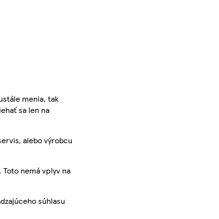
ustále menia, tak
iehať sa len na
servis, alebo výrobcu
. Toto nemá vplyv na
ádzajúceho súhlasu