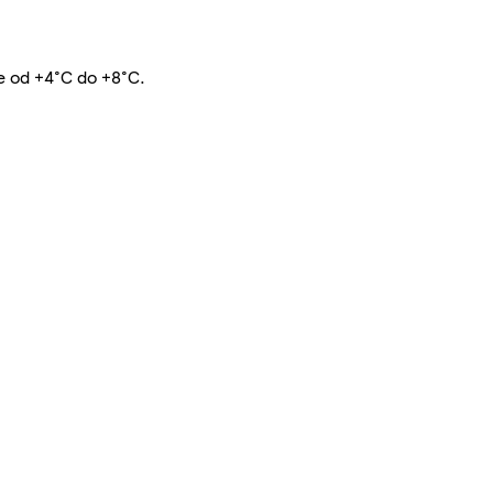
te od +4°C do +8°C.