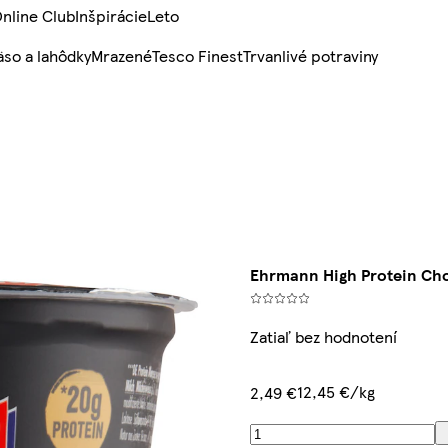
nline Club
Inšpirácie
Leto
so a lahôdky
Mrazené
Tesco Finest
Trvanlivé potraviny
Ehrmann High Protein Ch
Zatiaľ bez hodnotení
12,45 €/kg
2,49 €