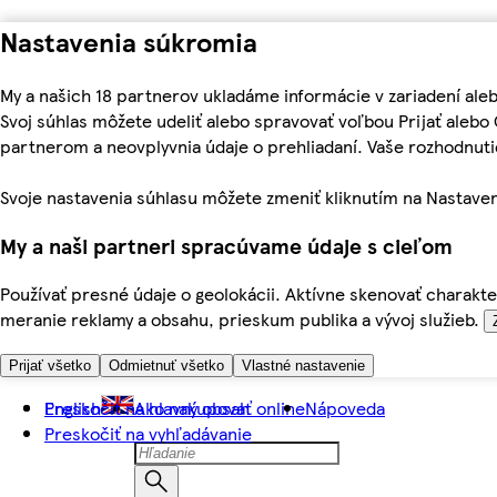
Nastavenia súkromia
My a našich 18 partnerov ukladáme informácie v zariadení ale
Svoj súhlas môžete udeliť alebo spravovať voľbou Prijať aleb
partnerom a neovplyvnia údaje o prehliadaní. Vaše rozhodnu
Svoje nastavenia súhlasu môžete zmeniť kliknutím na Nastaven
My a naši partneri spracúvame údaje s cieľom
Používať presné údaje o geolokácii. Aktívne skenovať charakter
meranie reklamy a obsahu, prieskum publika a vývoj služieb.
Prijať všetko
Odmietnuť všetko
Vlastné nastavenie
Preskočiť na hlavný obsah
English
Ako nakupovať online
Nápoveda
Preskočiť na vyhľadávanie