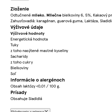
Zloženie
Odtučnené
mlieko
,
Mliečne
bielkoviny 6, 5%, Kakaový 
Zahusťovadlá: karagénan, guarová guma, Laktáza, Sladid
Výživové údaje
Výživové hodnoty
Energetická hodnota
Tuky
z toho nasýtené mastné kyseliny
Sacharidy
z toho cukry
Bielkoviny
Soľ
Informácie o alergénoch
Obsah laktózy <0,01 / 100 g.
Prísady
Obsahuje Sladidlá
Skladovanie a príprava