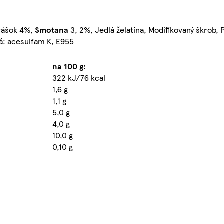
prášok 4%,
Smotana
3, 2%, Jedlá želatína, Modifikovaný škrob,
lá: acesulfam K, E955
na 100 g:
322 kJ/76 kcal
1,6 g
1,1 g
5,0 g
4,0 g
10,0 g
0,10 g