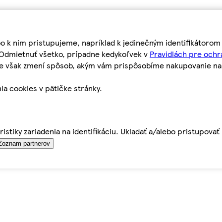
bo k nim pristupujeme, napríklad k jedinečným identifikátoro
o Odmietnuť všetko, prípadne kedykoľvek v
Pravidlách pre ochr
tie však zmení spôsob, akým vám prispôsobíme nakupovanie n
ia cookies v pätičke stránky.
istiky zariadenia na identifikáciu. Ukladať a/alebo pristupova
Zoznam partnerov