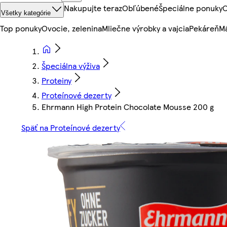
Nakupujte teraz
Obľúbené
Špeciálne ponuky
O
Všetky kategórie
Top ponuky
Ovocie, zelenina
Mliečne výrobky a vajcia
Pekáreň
Mä
Špeciálna výživa
Proteiny
Proteínové dezerty
Ehrmann High Protein Chocolate Mousse 200 g
Späť na Proteínové dezerty