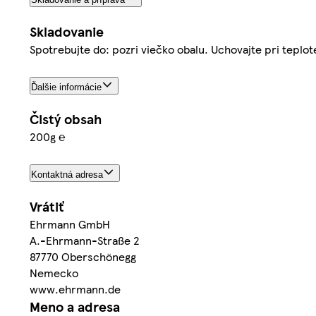
Skladovanie
Spotrebujte do: pozri viečko obalu. Uchovajte pri teplo
Ďalšie informácie
Čistý obsah
200g ℮
Kontaktná adresa
Vrátiť
Ehrmann GmbH
A.-Ehrmann-Straße 2
87770 Oberschönegg
Nemecko
www.ehrmann.de
Meno a adresa