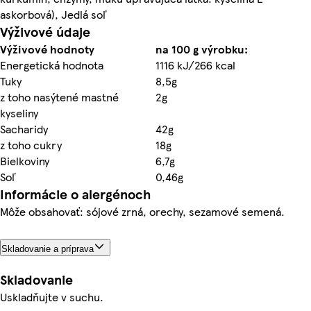
askorbová), Jedlá soľ
Výživové údaje
Výživové hodnoty
na 100 g výrobku:
Energetická hodnota
1116 kJ/266 kcal
Tuky
8,5g
z toho nasýtené mastné
2g
kyseliny
Sacharidy
42g
z toho cukry
18g
Bielkoviny
6,7g
Soľ
0,46g
Informácie o alergénoch
Môže obsahovať: sójové zrná, orechy, sezamové semená.
Skladovanie a príprava
Skladovanie
Uskladňujte v suchu.