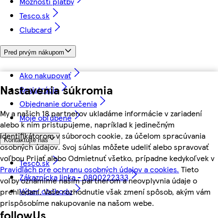
Možnosti platby
Tesco.sk
Clubcard
Pred prvým nákupom
Ako nakupovať
Nastavenia súkromia
Registrácia
Objednanie doručenia
My a našich 18 partnerov ukladáme informácie v zariadení
Moje obľúbené
alebo k nim pristupujeme, napríklad k jedinečným
identifikátorom v súboroch cookie, za účelom spracúvania
Kontaktujte nás
osobných údajov. Svoj súhlas môžete udeliť alebo spravovať
voľbou Prijať alebo Odmietnuť všetko, prípadne kedykoľvek v
Tesco.sk
Pravidlách pre ochranu osobných údajov a cookies.
Tieto
Zákaznícka linka - 0800222333
voľby oznámime našim partnerom a neovplyvnia údaje o
Výber obchodu
prehliadaní. Vaše rozhodnutie však zmení spôsob, akým vám
prispôsobíme nakupovanie na našom webe.
followUs