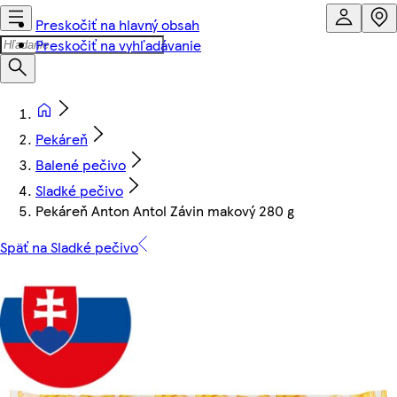
Preskočiť na hlavný obsah
Preskočiť na vyhľadávanie
Pekáreň
Balené pečivo
Sladké pečivo
Pekáreň Anton Antol Závin makový 280 g
Späť na Sladké pečivo