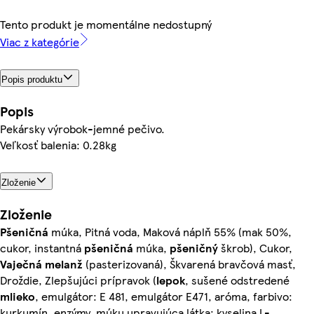
Tento produkt je momentálne nedostupný
Viac z kategórie
Popis produktu
Popis
Pekársky výrobok-jemné pečivo.
Veľkosť balenia: 0.28kg
Zloženie
Zloženie
Pšeničná
múka, Pitná voda, Maková náplň 55% (mak 50%,
cukor, instantná
pšeničná
múka,
pšeničný
škrob), Cukor,
Vaječná
melanž
(pasterizovaná), Škvarená bravčová masť,
Droždie, Zlepšujúci prípravok (
lepok
, sušené odstredené
mlieko
, emulgátor: E 481, emulgátor E471, aróma, farbivo:
kurkumín, enzýmy, múku upravujúca látka: kyselina L-