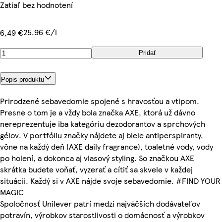
Zatiaľ bez hodnotení
25,96 €/l
6,49 €
Pridať
Popis produktu
Prirodzené sebavedomie spojené s hravosťou a vtipom.
Presne o tom je a vždy bola značka AXE, ktorá už dávno
nereprezentuje iba kategóriu dezodorantov a sprchových
gélov. V portfóliu značky nájdete aj biele antiperspiranty,
vône na každý deň (AXE daily fragrance), toaletné vody, vody
po holení, a dokonca aj vlasový styling. So značkou AXE
skrátka budete voňať, vyzerať a cítiť sa skvele v každej
situácii. Každý si v AXE nájde svoje sebavedomie. #FIND YOUR
MAGIC
Spoločnosť Unilever patrí medzi najväčších dodávateľov
potravín, výrobkov starostlivosti o domácnosť a výrobkov