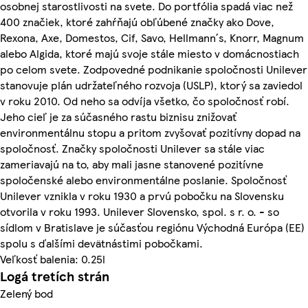
osobnej starostlivosti na svete. Do portfólia spadá viac než
400 značiek, ktoré zahŕňajú obľúbené značky ako Dove,
Rexona, Axe, Domestos, Cif, Savo, Hellmann´s, Knorr, Magnum
alebo Algida, ktoré majú svoje stále miesto v domácnostiach
po celom svete. Zodpovedné podnikanie spoločnosti Unilever
stanovuje plán udržateľného rozvoja (USLP), ktorý sa zaviedol
v roku 2010. Od neho sa odvíja všetko, čo spoločnosť robí.
Jeho cieľ je za súčasného rastu biznisu znižovať
environmentálnu stopu a pritom zvyšovať pozitívny dopad na
spoločnosť. Značky spoločnosti Unilever sa stále viac
zameriavajú na to, aby mali jasne stanovené pozitívne
spoločenské alebo environmentálne poslanie. Spoločnosť
Unilever vznikla v roku 1930 a prvú pobočku na Slovensku
otvorila v roku 1993. Unilever Slovensko, spol. s r. o. - so
sídlom v Bratislave je súčasťou regiónu Východná Európa (EE)
spolu s ďalšími devätnástimi pobočkami.
Veľkosť balenia: 0.25l
Logá tretích strán
Zelený bod