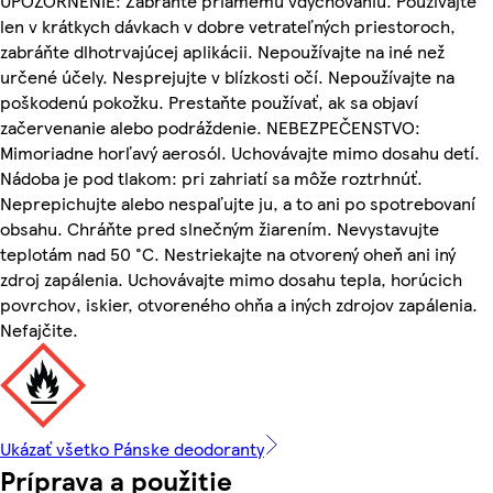
UPOZORNENIE: Zabráňte priamemu vdychovaniu. Používajte
len v krátkych dávkach v dobre vetrateľných priestoroch,
zabráňte dlhotrvajúcej aplikácii. Nepoužívajte na iné než
určené účely. Nesprejujte v blízkosti očí. Nepoužívajte na
poškodenú pokožku. Prestaňte používať, ak sa objaví
začervenanie alebo podráždenie. NEBEZPEČENSTVO:
Mimoriadne horľavý aerosól. Uchovávajte mimo dosahu detí.
Nádoba je pod tlakom: pri zahriatí sa môže roztrhnúť.
Neprepichujte alebo nespaľujte ju, a to ani po spotrebovaní
obsahu. Chráňte pred slnečným žiarením. Nevystavujte
teplotám nad 50 °C. Nestriekajte na otvorený oheň ani iný
zdroj zapálenia. Uchovávajte mimo dosahu tepla, horúcich
povrchov, iskier, otvoreného ohňa a iných zdrojov zapálenia.
Nefajčite.
Ukázať všetko Pánske deodoranty
Príprava a použitie