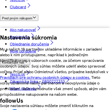
Clubcard
Pred prvým nákupom
Ako nakupovať
Nastavenia súkromia
Registrácia
Objednanie doručenia
My a našich 18 partnerov ukladáme informácie v zariadení
Moje obľúbené
alebo k nim pristupujeme, napríklad k jedinečným
identifikátorom v súboroch cookie, za účelom spracúvania
Kontaktujte nás
osobných údajov. Svoj súhlas môžete udeliť alebo spravovať
voľbou Prijať alebo Odmietnuť všetko, prípadne kedykoľvek v
Tesco.sk
Pravidlách pre ochranu osobných údajov a cookies.
Tieto
Zákaznícka linka - 0800222333
voľby oznámime našim partnerom a neovplyvnia údaje o
Výber obchodu
prehliadaní. Vaše rozhodnutie však zmení spôsob, akým vám
prispôsobíme nakupovanie na našom webe.
followUs
Svoje nastavenia súhlasu môžete zmeniť kliknutím na