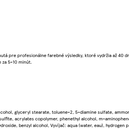
tá pre profesionálne farebné výsledky, ktoré vydržia až 40 dní
n za 5-10 minút.
 alcohol, glyceryl stearate, toluene-2, 5-diamine sulfate, amm
ulfite, acrylates copolymer, phenethyl alcohol, m-aminophenol
roxide, benzyl alcohol, Vyvíjač: aqua (water, eau), hydrogen p