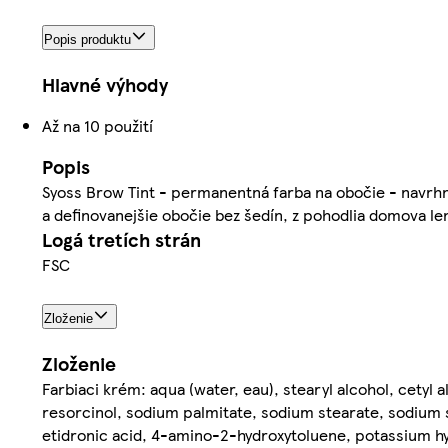
Popis produktu
Hlavné výhody
Až na 10 použití
Popis
Syoss Brow Tint - permanentná farba na obočie - navrhnu
a definovanejšie obočie bez šedín, z pohodlia domova le
Logá tretích strán
FSC
Zloženie
Zloženie
Farbiaci krém: aqua (water, eau), stearyl alcohol, cetyl
resorcinol, sodium palmitate, sodium stearate, sodium s
etidronic acid, 4-amino-2-hydroxytoluene, potassium hyd