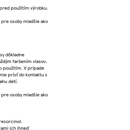
red použitím výrobku.
ý pre osoby mladšie ako
asy dôkladne
aždým farbením vlasov,
ho použitím. V prípade
mie prísť do kontaktu s
ahu detí.
ý pre osoby mladšie ako
resorcinol.
čami ich ihneď