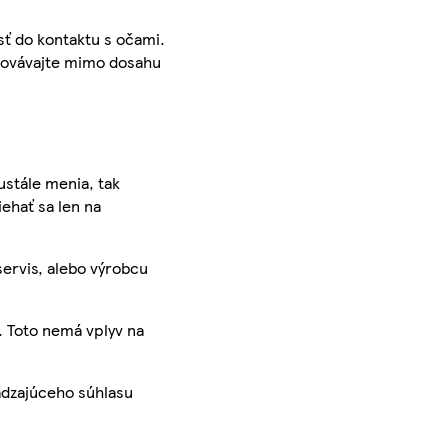
ť do kontaktu s očami.
chovávajte mimo dosahu
ustále menia, tak
iehať sa len na
servis, alebo výrobcu
. Toto nemá vplyv na
ádzajúceho súhlasu