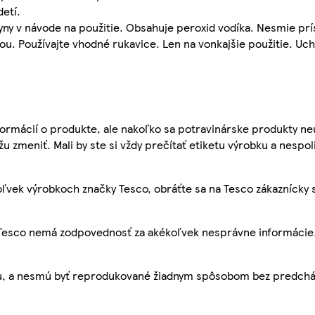
etí.
y v návode na použitie. Obsahuje peroxid vodíka. Nesmie prís
dou. Používajte vhodné rukavice. Len na vonkajšie použitie. U
ormácií o produkte, ale nakoľko sa potravinárske produkty ne
žu zmeniť. Mali by ste si vždy prečítať etiketu výrobku a nespol
ľvek výrobkoch značky Tesco, obráťte sa na Tesco zákaznícky 
, Tesco nemá zodpovednosť za akékoľvek nesprávne informácie
bu, a nesmú byť reprodukované žiadnym spôsobom bez predch