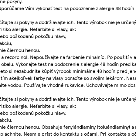
né pokyny.
čame Vám vykonať test na podozrenie z alergie 48 hodín p
ítajte si pokyny a dodržiavajte ich. Tento výrobok nie je určen
iko alergie. Nefarbite si vlasy, ak:
alebo poškodenú pokožku hlavy,
akciu,
anie čiernou henou.
a rezorcinol. Nepoužívajte na farbenie mihalníc. Po použití vl
 obalu. Vykonajte test na podozrenie z alergie 48 hodín pred k
 Preto si nezabudnite kúpiť výrobok minimálne 48 hodín pred je
tím akejkoľvek farby na vlasy poraďte so svojím lekárom. Nes
nite vodou. Používajte vhodné rukavice. Uchovávajte mimo dos
ítajte si pokyny a dodržiavajte ich. Tento výrobok nie je určen
iko alergie. Nefarbite si vlasy, ak:
alebo poškodenú pokožku hlavy,
akciu,
nie čiernou henou. Obsahuje fenyléndiamíny (toluéndiamíny) a 
opláchnite. Nesmie prísť do kontaktu s očami. Pri kontakte s o