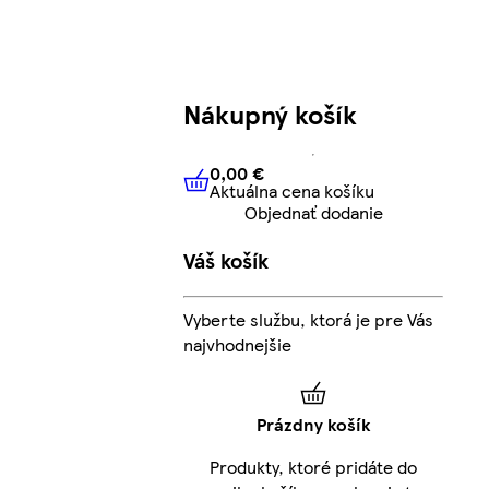
Nákupný košík
0,00 €
Aktuálna cena košíku
0,00 €
Aktuálna cena košíku
Objednať dodanie
Váš košík
Vyberte službu, ktorá je pre Vás
najvhodnejšie
Prázdny košík
Produkty, ktoré pridáte do