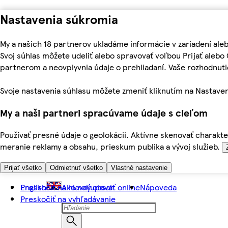
Nastavenia súkromia
My a našich 18 partnerov ukladáme informácie v zariadení ale
Svoj súhlas môžete udeliť alebo spravovať voľbou Prijať aleb
partnerom a neovplyvnia údaje o prehliadaní. Vaše rozhodnu
Svoje nastavenia súhlasu môžete zmeniť kliknutím na Nastaven
My a naši partneri spracúvame údaje s cieľom
Používať presné údaje o geolokácii. Aktívne skenovať charakter
meranie reklamy a obsahu, prieskum publika a vývoj služieb.
Prijať všetko
Odmietnuť všetko
Vlastné nastavenie
Preskočiť na hlavný obsah
English
Ako nakupovať online
Nápoveda
Preskočiť na vyhľadávanie