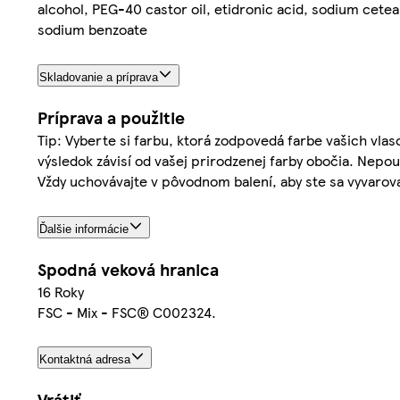
alcohol, PEG-40 castor oil, etidronic acid, sodium cete
sodium benzoate
Skladovanie a príprava
Príprava a použitie
Tip: Vyberte si farbu, ktorá zodpovedá farbe vašich vlas
výsledok závisí od vašej prirodzenej farby obočia. Nepou
Vždy uchovávajte v pôvodnom balení, aby ste sa vyvarov
Ďalšie informácie
Spodná veková hranica
16 Roky
FSC - Mix - FSC® C002324.
Kontaktná adresa
Vrátiť