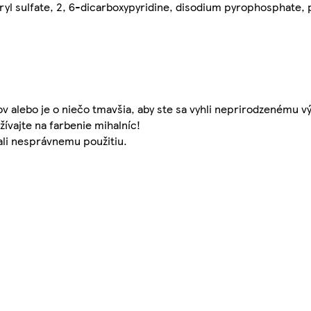
aryl sulfate, 2, 6-dicarboxypyridine, disodium pyrophosphate,
ov alebo je o niečo tmavšia, aby ste sa vyhli neprirodzenému v
žívajte na farbenie mihalníc!
ali nesprávnemu použitiu.