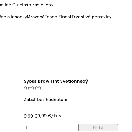
nline Club
Inšpirácie
Leto
so a lahôdky
Mrazené
Tesco Finest
Trvanlivé potraviny
Syoss Brow Tint Svetlohnedý
Zatiaľ bez hodnotení
9,99 €/kus
9,99 €
Pridať