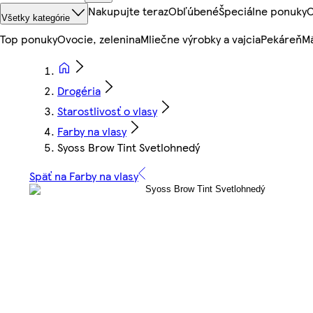
Nakupujte teraz
Obľúbené
Špeciálne ponuky
O
Všetky kategórie
Top ponuky
Ovocie, zelenina
Mliečne výrobky a vajcia
Pekáreň
Mä
Drogéria
Starostlivosť o vlasy
Farby na vlasy
Syoss Brow Tint Svetlohnedý
Späť na Farby na vlasy