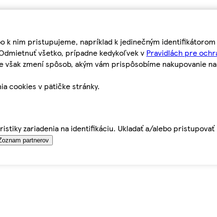
bo k nim pristupujeme, napríklad k jedinečným identifikátoro
o Odmietnuť všetko, prípadne kedykoľvek v
Pravidlách pre ochr
tie však zmení spôsob, akým vám prispôsobíme nakupovanie n
ia cookies v pätičke stránky.
istiky zariadenia na identifikáciu. Ukladať a/alebo pristupova
Zoznam partnerov