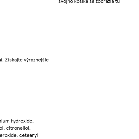
svojho košíka sa zobrazia tu
. Získajte výraznejšie
onium hydroxide,
, citronellol,
eroxide, cetearyl