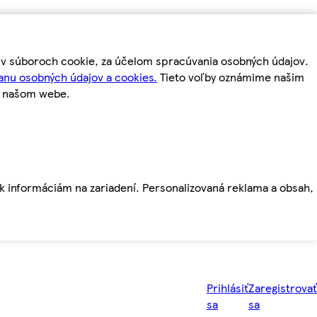
m v súboroch cookie, za účelom spracúvania osobných údajov.
anu osobných údajov a cookies.
Tieto voľby oznámime našim
a našom webe.
ť k informáciám na zariadení. Personalizovaná reklama a obsah,
Prihlásiť
Zaregistrovať
sa
sa