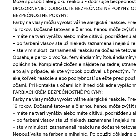
Môže spôsobiť alergickú reakciu - dodržujte bezpečnost
UPOZORNENIE: DODRŽUJTE BEZPEČNOSTNÉ POKYNY. Odporú
BEZPEČNOSTNÉ POKYNY:
Farby na vlasy môžu vyvolať vážne alergické reakcie. Preč
16 rokov. Dočasné tetovanie čiernou henou môže zvýšiť riz
- máte na tvári vyrážky alebo máte citlivú, podráždenú 
- po farbení vlasov ste už niekedy zaznamenali nejakú re
- ste v minulosti zaznamenali reakciu na dočasné tetov
Obsahuje peroxid vodíka, fenyléndiamíny (toluéndiamíny) 
opláchnite. Kompletné zloženie nájdete na zadnej strane
a to aj v prípade, ak ste výrobok používali už predtým.
akejkoľvek reakcie alebo pochybností sa ešte pred použi
očami. Pri kontakte s očami ich ihneď dôkladne vyplách
FARBIACI KRÉM BEZPEČNOSTNÉ POKYNY:
Farby na vlasy môžu vyvolať vážne alergické reakcie. Preč
16 rokov. Dočasné tetovanie čiernou henou môže zvýšiť riz
- máte na tvári vyrážky alebo máte citlivú, podráždenú 
- po farbení vlasov ste už niekedy zaznamenali nejakú re
- ste v minulosti zaznamenali reakciu na dočasné tetova
Nepoužívajte na farbenie mihalníc. Po použití dôkladne 