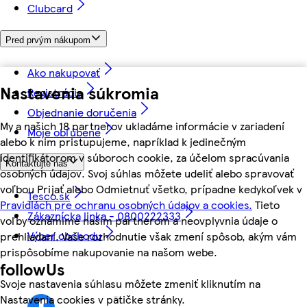
Clubcard
Pred prvým nákupom
Ako nakupovať
Nastavenia súkromia
Registrácia
Objednanie doručenia
My a našich 18 partnerov ukladáme informácie v zariadení
Moje obľúbené
alebo k nim pristupujeme, napríklad k jedinečným
identifikátorom v súboroch cookie, za účelom spracúvania
Kontaktujte nás
osobných údajov. Svoj súhlas môžete udeliť alebo spravovať
voľbou Prijať alebo Odmietnuť všetko, prípadne kedykoľvek v
Tesco.sk
Pravidlách pre ochranu osobných údajov a cookies.
Tieto
Zákaznícka linka - 0800222333
voľby oznámime našim partnerom a neovplyvnia údaje o
Výber obchodu
prehliadaní. Vaše rozhodnutie však zmení spôsob, akým vám
prispôsobíme nakupovanie na našom webe.
followUs
Svoje nastavenia súhlasu môžete zmeniť kliknutím na
Nastavenia cookies v pätičke stránky.