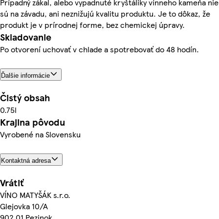
Prípadný zákal, alebo vypadnuté kryštáliky vínneho kameňa nie
sú na závadu, ani neznižujú kvalitu produktu. Je to dôkaz, že
produkt je v prírodnej forme, bez chemickej úpravy.
Skladovanie
Po otvorení uchovať v chlade a spotrebovať do 48 hodín.
Ďalšie informácie
Čistý obsah
0.75l
Krajina pôvodu
Vyrobené na Slovensku
Kontaktná adresa
Vrátiť
VÍNO MATYŠÁK s.r.o.
Glejovka 10/A
902 01 Pezinok