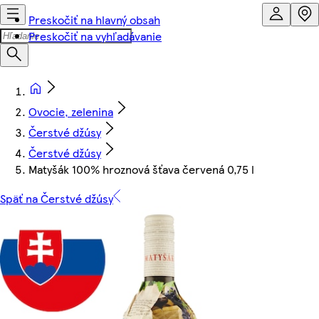
Preskočiť na hlavný obsah
Preskočiť na vyhľadávanie
Ovocie, zelenina
Čerstvé džúsy
Čerstvé džúsy
Matyšák 100% hroznová šťava červená 0,75 l
Späť na Čerstvé džúsy