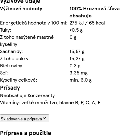
Výživové údaje
Výživové hodnoty
100% Hroznová šťava
obsahuje
Energetická hodnota v 100 ml:
275 kJ / 65 kcal
Tuky:
<0,5 g
Z toho nasýtené mastné
0 g
kyseliny
Sacharidy:
15,57 g
Z toho cukry
15,27 g
Bielkoviny
0,3 g
Soľ:
3,35 mg
Kyseliny celkové:
min. 6,0 g
Prísady
Neobsahuje Konzervanty
Vitamíny: veľké množstvo, hlavne B, P, C, A, E
Skladovanie a príprava
Príprava a použitie