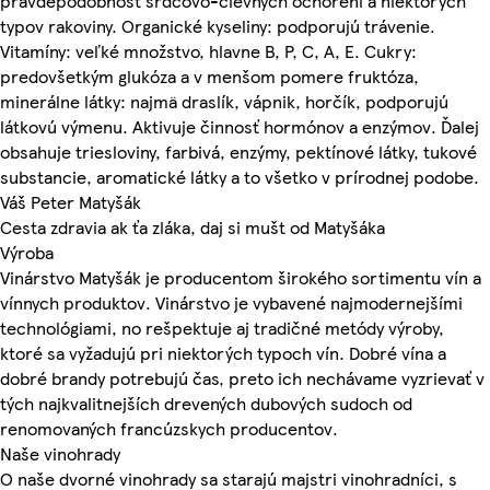
pravdepodobnosť srdcovo-cievnych ochorení a niektorých
typov rakoviny. Organické kyseliny: podporujú trávenie.
Vitamíny: veľké množstvo, hlavne B, P, C, A, E. Cukry:
predovšetkým glukóza a v menšom pomere fruktóza,
minerálne látky: najmä draslík, vápnik, horčík, podporujú
látkovú výmenu. Aktivuje činnosť hormónov a enzýmov. Ďalej
obsahuje triesloviny, farbivá, enzýmy, pektínové látky, tukové
substancie, aromatické látky a to všetko v prírodnej podobe.
Váš Peter Matyšák
Cesta zdravia ak ťa zláka, daj si mušt od Matyšáka
Výroba
Vinárstvo Matyšák je producentom širokého sortimentu vín a
vínnych produktov. Vinárstvo je vybavené najmodernejšími
technológiami, no rešpektuje aj tradičné metódy výroby,
ktoré sa vyžadujú pri niektorých typoch vín. Dobré vína a
dobré brandy potrebujú čas, preto ich nechávame vyzrievať v
tých najkvalitnejších drevených dubových sudoch od
renomovaných francúzskych producentov.
Naše vinohrady
O naše dvorné vinohrady sa starajú majstri vinohradníci, s