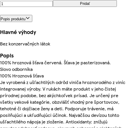
Pridať
Popis produktu
Hlavné výhody
Bez konzervačných látok
Popis
100% hroznová šťava červená. Šťava je pasterizovaná.
Slovo odborníka
100% Hroznová šťava
Je vyrobená z ušľachtilých odrôd viniča hroznorodého z viníc
integrovanej výroby. V rukách máte produkt v jeho čistej
prírodnej podobe, bez akýchkoľvek prísad. Je určený pre
všetky vekové kategórie, obzvlášť vhodný pre športovcov,
tehotné či dojčiace ženy a deti. Podporuje trávenie, má
posilňujúci a ukľudňujúci účinok. Najväčšou devízou tohto
ušľachtilého nápoja je zloženie. Antioxidanty: znižujú