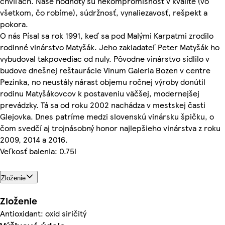
chvíľach. Naše hodnoty sú nekompromisnosť v kvalite (vo
všetkom, čo robíme), súdržnosť, vynaliezavosť, rešpekt a
pokora.
O nás Písal sa rok 1991, keď sa pod Malými Karpatmi zrodilo
rodinné vinárstvo Matyšák. Jeho zakladateľ Peter Matyšák ho
vybudoval takpovediac od nuly. Pôvodne vinárstvo sídlilo v
budove dnešnej reštaurácie Vinum Galeria Bozen v centre
Pezinka, no neustály nárast objemu ročnej výroby donútil
rodinu Matyšákovcov k postaveniu väčšej, modernejšej
prevádzky. Tá sa od roku 2002 nachádza v mestskej časti
Glejovka. Dnes patríme medzi slovenskú vinársku špičku, o
čom svedčí aj trojnásobný honor najlepšieho vinárstva z roku
2009, 2014 a 2016.
Veľkosť balenia: 0.75l
Zloženie
Zloženie
Antioxidant: oxid siričitý