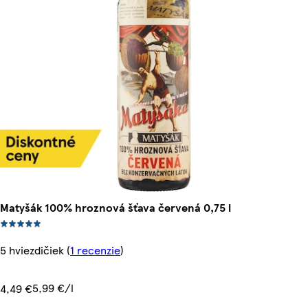
Matyšák 100% hroznová šťava červená 0,75 l
5 hviezdičiek
(
1 recenzie
)
5,99 €/l
4,49 €