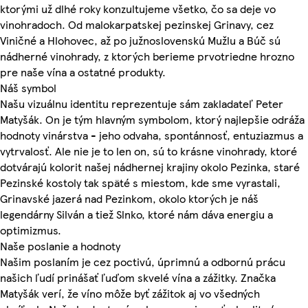
ktorými už dlhé roky konzultujeme všetko, čo sa deje vo
vinohradoch. Od malokarpatskej pezinskej Grinavy, cez
Viničné a Hlohovec, až po južnoslovenskú Mužlu a Búč sú
nádherné vinohrady, z ktorých berieme prvotriedne hrozno
pre naše vína a ostatné produkty.
Náš symbol
Našu vizuálnu identitu reprezentuje sám zakladateľ Peter
Matyšák. On je tým hlavným symbolom, ktorý najlepšie odráža
hodnoty vinárstva - jeho odvaha, spontánnosť, entuziazmus a
vytrvalosť. Ale nie je to len on, sú to krásne vinohrady, ktoré
dotvárajú kolorit našej nádhernej krajiny okolo Pezinka, staré
Pezinské kostoly tak späté s miestom, kde sme vyrastali,
Grinavské jazerá nad Pezinkom, okolo ktorých je náš
legendárny Silván a tiež Slnko, ktoré nám dáva energiu a
optimizmus.
Naše poslanie a hodnoty
Našim poslaním je cez poctivú, úprimnú a odbornú prácu
našich ľudí prinášať ľuďom skvelé vína a zážitky. Značka
Matyšák verí, že víno môže byť zážitok aj vo všedných