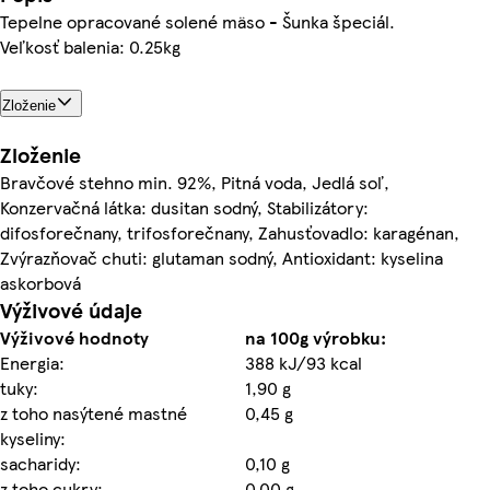
Tepelne opracované solené mäso - Šunka špeciál.
Veľkosť balenia: 0.25kg
Zloženie
Zloženie
Bravčové stehno min. 92%, Pitná voda, Jedlá soľ,
Konzervačná látka: dusitan sodný, Stabilizátory:
difosforečnany, trifosforečnany, Zahusťovadlo: karagénan,
Zvýrazňovač chuti: glutaman sodný, Antioxidant: kyselina
askorbová
Výživové údaje
Výživové hodnoty
na 100g výrobku:
Energia:
388 kJ/93 kcal
tuky:
1,90 g
z toho nasýtené mastné
0,45 g
kyseliny:
sacharidy:
0,10 g
z toho cukry:
0,00 g