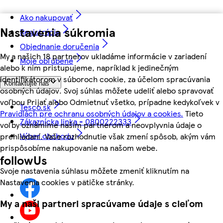
Ako nakupovať
Nastavenia súkromia
Registrácia
Objednanie doručenia
My a našich 18 partnerov ukladáme informácie v zariadení
Moje obľúbené
alebo k nim pristupujeme, napríklad k jedinečným
identifikátorom v súboroch cookie, za účelom spracúvania
Kontaktujte nás
osobných údajov. Svoj súhlas môžete udeliť alebo spravovať
voľbou Prijať alebo Odmietnuť všetko, prípadne kedykoľvek v
Tesco.sk
Pravidlách pre ochranu osobných údajov a cookies.
Tieto
Zákaznícka linka - 0800222333
voľby oznámime našim partnerom a neovplyvnia údaje o
Výber obchodu
prehliadaní. Vaše rozhodnutie však zmení spôsob, akým vám
prispôsobíme nakupovanie na našom webe.
followUs
Svoje nastavenia súhlasu môžete zmeniť kliknutím na
Nastavenia cookies v pätičke stránky.
My a naši partneri spracúvame údaje s cieľom