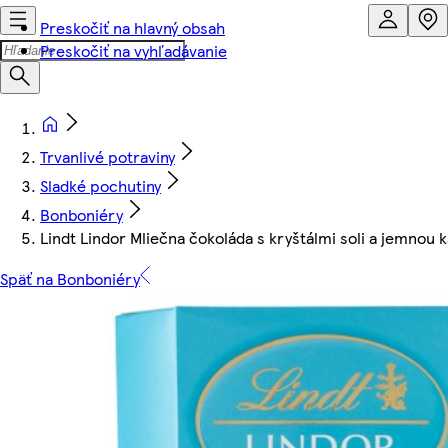
Preskočiť na hlavný obsah
Preskočiť na vyhľadávanie
Trvanlivé potraviny
Sladké pochutiny
Bonboniéry
Lindt Lindor Mliečna čokoláda s kryštálmi soli a jemnou
Späť na Bonboniéry