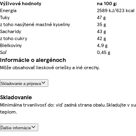
Výživové hodnoty
na 100 g:
Energia
2589 kJ/623 kcal
Tuky
47 g
z toho nasýtené mastné kyseliny
35 g
Sacharidy
43 g
z toho cukry
42 g
Bielkoviny
4,9 g
Soľ
0,45 g
Informácie o alergénoch
Môže obsahovať lieskové oriešky a iné orechy.
Skladovanie a príprava
Skladovanie
Minimálna trvanlivosť do: viď zadná strana obalu.Skladujte v 
teplom.
Ďalšie informácie