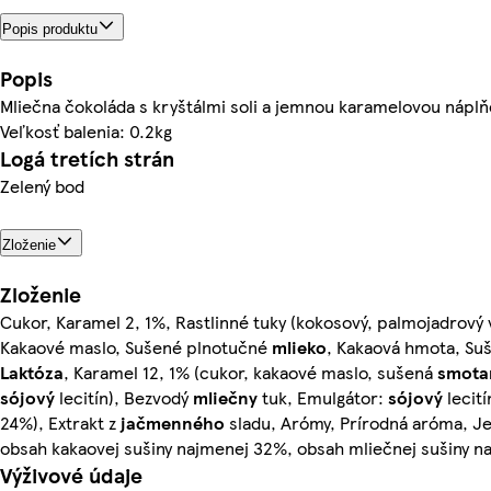
Popis produktu
Popis
Mliečna čokoláda s kryštálmi soli a jemnou karamelovou náplň
Veľkosť balenia: 0.2kg
Logá tretích strán
Zelený bod
Zloženie
Zloženie
Cukor, Karamel 2, 1%, Rastlinné tuky (kokosový, palmojadrov
Kakaové maslo, Sušené plnotučné
mlieko
, Kakaová hmota, S
Laktóza
, Karamel 12, 1% (cukor, kakaové maslo, sušená
smota
sójový
lecitín), Bezvodý
mliečny
tuk, Emulgátor:
sójový
lecití
24%), Extrakt z
jačmenného
sladu, Arómy, Prírodná aróma, Je
obsah kakaovej sušiny najmenej 32%, obsah mliečnej sušiny n
Výživové údaje