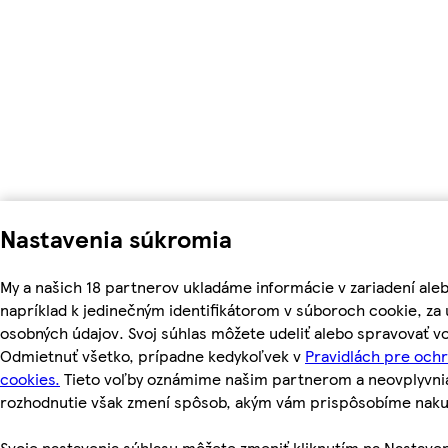
Nastavenia súkromia
My a našich 18 partnerov ukladáme informácie v zariadení ale
napríklad k jedinečným identifikátorom v súboroch cookie, z
osobných údajov. Svoj súhlas môžete udeliť alebo spravovať vo
Odmietnuť všetko, prípadne kedykoľvek v
Pravidlách pre och
cookies.
Tieto voľby oznámime našim partnerom a neovplyvnia 
rozhodnutie však zmení spôsob, akým vám prispôsobíme nak
Svoje nastavenia súhlasu môžete zmeniť kliknutím na Nastaven