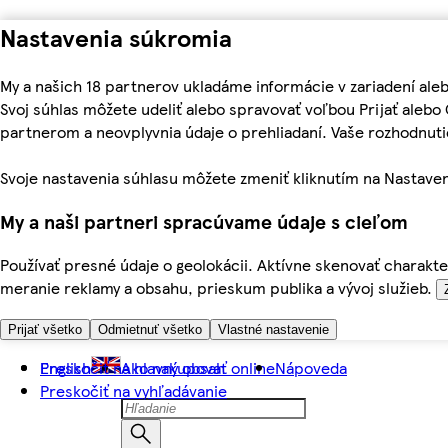
Nastavenia súkromia
My a našich 18 partnerov ukladáme informácie v zariadení ale
Svoj súhlas môžete udeliť alebo spravovať voľbou Prijať aleb
partnerom a neovplyvnia údaje o prehliadaní. Vaše rozhodnu
Svoje nastavenia súhlasu môžete zmeniť kliknutím na Nastaven
My a naši partneri spracúvame údaje s cieľom
Používať presné údaje o geolokácii. Aktívne skenovať charakter
meranie reklamy a obsahu, prieskum publika a vývoj služieb.
Prijať všetko
Odmietnuť všetko
Vlastné nastavenie
Preskočiť na hlavný obsah
English
Ako nakupovať online
Nápoveda
Preskočiť na vyhľadávanie