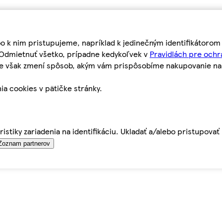
bo k nim pristupujeme, napríklad k jedinečným identifikátoro
o Odmietnuť všetko, prípadne kedykoľvek v
Pravidlách pre ochr
tie však zmení spôsob, akým vám prispôsobíme nakupovanie n
ia cookies v pätičke stránky.
istiky zariadenia na identifikáciu. Ukladať a/alebo pristupova
Zoznam partnerov