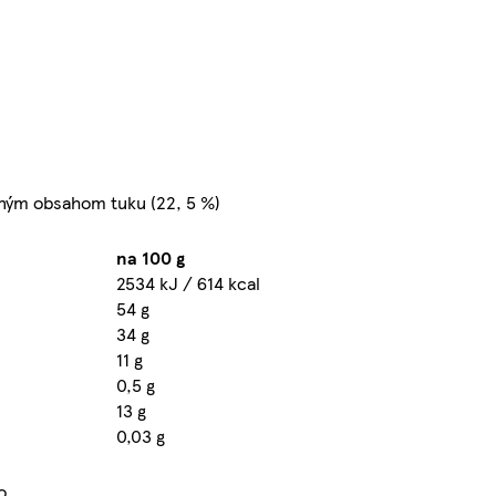
ným obsahom tuku (22, 5 %)
na 100 g
2534 kJ / 614 kcal
54 g
34 g
11 g
0,5 g
13 g
0,03 g
o.