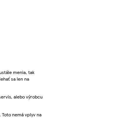
ustále menia, tak
iehať sa len na
servis, alebo výrobcu
. Toto nemá vplyv na