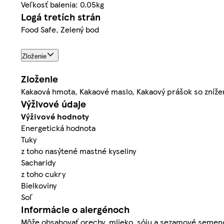
Veľkosť balenia: 0.05kg
Logá tretích strán
Food Safe, Zelený bod
Zloženie
Zloženie
Kakaová hmota, Kakaové maslo, Kakaový prášok so zníže
Výživové údaje
Výživové hodnoty
Energetická hodnota
Tuky
z toho nasýtené mastné kyseliny
Sacharidy
z toho cukry
Bielkoviny
Soľ
Informácie o alergénoch
Môže obsahovať orechy, mlieko, sóju a sezamové semen