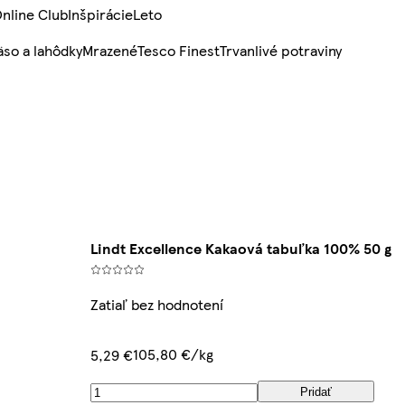
nline Club
Inšpirácie
Leto
so a lahôdky
Mrazené
Tesco Finest
Trvanlivé potraviny
Lindt Excellence Kakaová tabuľka 100% 50 g
Zatiaľ bez hodnotení
105,80 €/kg
5,29 €
Pridať