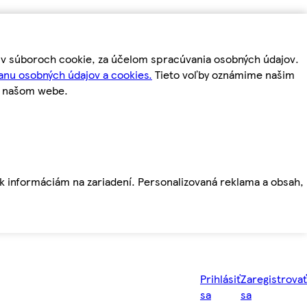
m v súboroch cookie, za účelom spracúvania osobných údajov.
anu osobných údajov a cookies.
Tieto voľby oznámime našim
a našom webe.
ť k informáciám na zariadení. Personalizovaná reklama a obsah,
Prihlásiť
Zaregistrovať
sa
sa