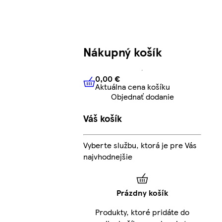
Nákupný košík
0,00 €
Aktuálna cena košíku
0,00 €
Aktuálna cena košíku
Objednať dodanie
Váš košík
Vyberte službu, ktorá je pre Vás
najvhodnejšie
Prázdny košík
Produkty, ktoré pridáte do