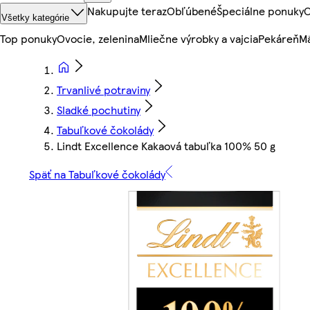
Nakupujte teraz
Obľúbené
Špeciálne ponuky
O
Všetky kategórie
Top ponuky
Ovocie, zelenina
Mliečne výrobky a vajcia
Pekáreň
Mä
Trvanlivé potraviny
Sladké pochutiny
Tabuľkové čokolády
Lindt Excellence Kakaová tabuľka 100% 50 g
Späť na Tabuľkové čokolády