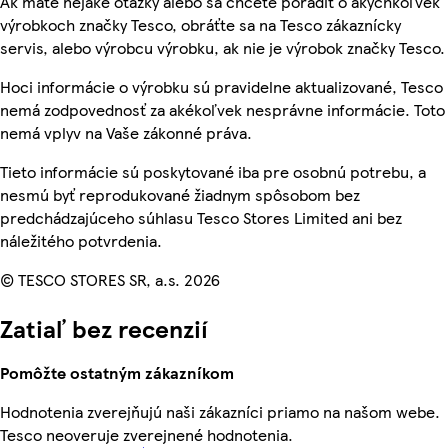
Ak máte nejaké otázky alebo sa chcete poradiť o akýchkoľvek
výrobkoch značky Tesco, obráťte sa na Tesco zákaznícky
servis, alebo výrobcu výrobku, ak nie je výrobok značky Tesco.
Hoci informácie o výrobku sú pravidelne aktualizované, Tesco
nemá zodpovednosť za akékoľvek nesprávne informácie. Toto
nemá vplyv na Vaše zákonné práva.
Tieto informácie sú poskytované iba pre osobnú potrebu, a
nesmú byť reprodukované žiadnym spôsobom bez
predchádzajúceho súhlasu Tesco Stores Limited ani bez
náležitého potvrdenia.
© TESCO STORES SR, a.s. 2026
Zatiaľ bez recenzií
Pomôžte ostatným zákazníkom
Hodnotenia zverejňujú naši zákazníci priamo na našom webe.
Tesco neoveruje zverejnené hodnotenia.