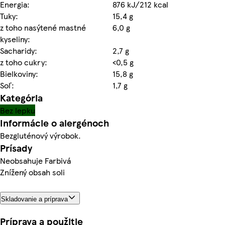
Energia:
876 kJ/212 kcal
Tuky:
15,4 g
z toho nasýtené mastné
6,0 g
kyseliny:
Sacharidy:
2,7 g
z toho cukry:
<0,5 g
Bielkoviny:
15,8 g
Soľ:
1,7 g
Kategória
Bez lepku
Informácie o alergénoch
Bezgluténový výrobok.
Prísady
Neobsahuje Farbivá
Znížený obsah soli
Skladovanie a príprava
Príprava a použitie