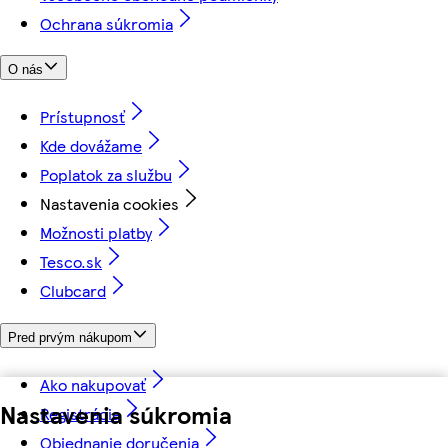
Ochrana súkromia
O nás
Prístupnosť
Kde dovážame
Poplatok za službu
Nastavenia cookies
Možnosti platby
Tesco.sk
Clubcard
Pred prvým nákupom
Ako nakupovať
Nastavenia súkromia
Registrácia
Objednanie doručenia