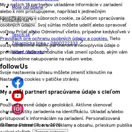
My a našich 18 partnerov ukladáme informácie v zariadení
Moje obľúbené
alebo k nim pristupujeme, napríklad k jedinečným
identifikátorom v súboroch cookie, za účelom spracúvania
Kontaktujte nás
osobných údajov. Svoj súhlas môžete udeliť alebo spravovať
voľbou Prijať alebo Odmietnuť všetko, prípadne kedykoľvek v
Tesco.sk
Pravidlách pre ochranu osobných údajov a cookies.
Tieto
Zákaznícka linka - 0800222333
voľby oznámime našim partnerom a neovplyvnia údaje o
Výber obchodu
prehliadaní. Vaše rozhodnutie však zmení spôsob, akým vám
prispôsobíme nakupovanie na našom webe.
followUs
Svoje nastavenia súhlasu môžete zmeniť kliknutím na
Nastavenia cookies v pätičke stránky.
My a naši partneri spracúvame údaje s cieľom
Používať presné údaje o geolokácii. Aktívne skenovať
charakteristiky zariadenia na identifikáciu. Ukladať a/alebo
pristupovať k informáciám na zariadení. Personalizovaná
©
Tesco Stores SR, a.s. 2026
reklama a obsah, meranie reklamy a obsahu, prieskum publika
a vývoj služieb.