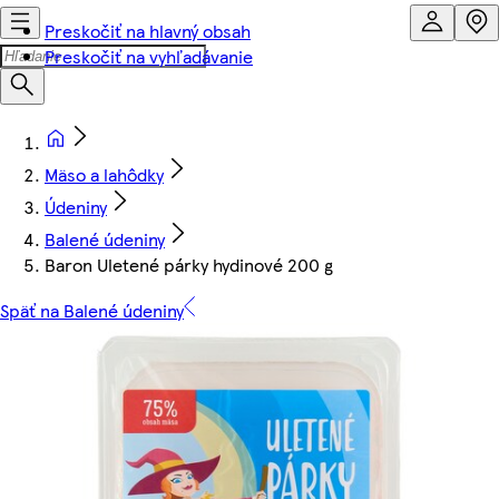
Preskočiť na hlavný obsah
Preskočiť na vyhľadávanie
Mäso a lahôdky
Údeniny
Balené údeniny
Baron Uletené párky hydinové 200 g
Späť na Balené údeniny