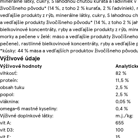
minerálne látky, cukry, S lahodnou chuťou kuraťa a ľadviniek v
živočíšneho pôvodu* (14 %, z toho 2 % kuraťa, 2 % ľadviniek), 
vedľajšie produkty z rýb, minerálne látky, cukry, S lahodnou c
a vedľajšie produkty živočíšneho pôvodu* (14 %, z toho 2 % jah
bielkovinové koncentráty, ryby a vedľajšie produkty z rýb, min
morky a pečene v želé: mäso a vedľajšie produkty živočíšneho
pečene), rastlinné bielkovinové koncentráty, ryby a vedľajšie p
*kúsky: 44 % mäsa a vedľajších produktov živočíšneho pôvod
Výživové údaje
Výživové hodnoty
Analytick
vlhkosť:
82 %
proteín:
11,5 %
obsah tuku
2,5 %
popol:
2,5 %
vláknina:
0,05 %
omega-6 mastné kyseliny:
0,4 %
Výživné doplnkové látky:
m.j./kg:
vit A:
655
vit D3:
100
vit E:
15