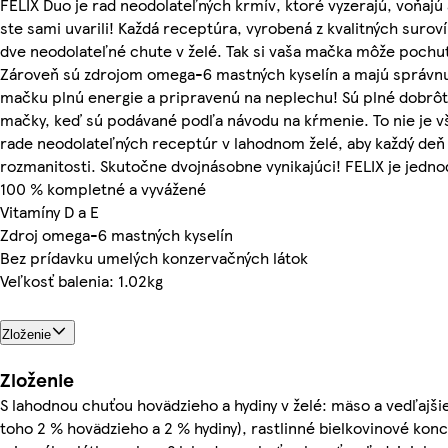
FELIX Duo je rad neodolateľných krmív, ktoré vyzerajú, voňajú 
ste sami uvarili! Každá receptúra, vyrobená z kvalitných suro
dve neodolateľné chute v želé. Tak si vaša mačka môže pochu
Zároveň sú zdrojom omega-6 mastných kyselín a majú správnu 
mačku plnú energie a pripravenú na neplechu! Sú plné dobrôt
mačky, keď sú podávané podľa návodu na kŕmenie. To nie je v
rade neodolateľných receptúr v lahodnom želé, aby každý deň 
rozmanitosti. Skutočne dvojnásobne vynikajúci! FELIX je jedn
100 % kompletné a vyvážené
Vitamíny D a E
Zdroj omega-6 mastných kyselín
Bez prídavku umelých konzervačných látok
Veľkosť balenia: 1.02kg
Zloženie
Zloženie
S lahodnou chuťou hovädzieho a hydiny v želé: mäso a vedľajši
toho 2 % hovädzieho a 2 % hydiny), rastlinné bielkovinové konce