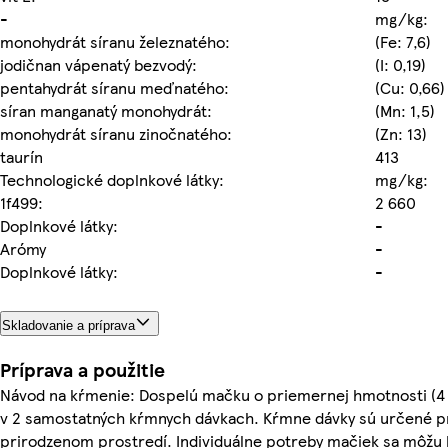
-
mg/kg:
monohydrát síranu železnatého:
(Fe: 7,6)
jodičnan vápenatý bezvodý:
(I: 0,19)
pentahydrát síranu meďnatého:
(Cu: 0,66)
síran manganatý monohydrát:
(Mn: 1,5)
monohydrát síranu zinočnatého:
(Zn: 13)
taurín
413
Technologické doplnkové látky:
mg/kg:
1f499:
2 660
Doplnkové látky:
-
Arómy
-
Doplnkové látky:
-
Skladovanie a príprava
Príprava a použitie
Návod na kŕmenie: Dospelú mačku o priemernej hmotnosti (4 
v 2 samostatných kŕmnych dávkach. Kŕmne dávky sú určené p
prirodzenom prostredí. Individuálne potreby mačiek sa môžu l