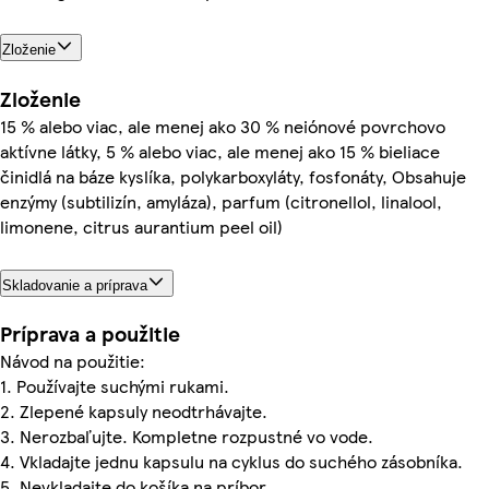
Zloženie
Zloženie
15 % alebo viac, ale menej ako 30 % neiónové povrchovo
aktívne látky, 5 % alebo viac, ale menej ako 15 % bieliace
činidlá na báze kyslíka, polykarboxyláty, fosfonáty, Obsahuje
enzýmy (subtilizín, amyláza), parfum (citronellol, linalool,
limonene, citrus aurantium peel oil)
Skladovanie a príprava
Príprava a použitie
Návod na použitie:
1. Používajte suchými rukami.
2. Zlepené kapsuly neodtrhávajte.
3. Nerozbaľujte. Kompletne rozpustné vo vode.
4. Vkladajte jednu kapsulu na cyklus do suchého zásobníka.
5. Nevkladajte do košíka na príbor.