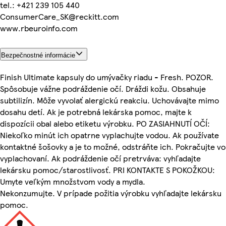
tel.: +421 239 105 440
ConsumerCare_SK@reckitt.com
www.rbeuroinfo.com
Bezpečnostné informácie
Finish Ultimate kapsuly do umývačky riadu - Fresh. POZOR.
Spôsobuje vážne podráždenie očí. Dráždi kožu. Obsahuje
subtilizín. Môže vyvolať alergickú reakciu. Uchovávajte mimo
dosahu detí. Ak je potrebná lekárska pomoc, majte k
dispozícii obal alebo etiketu výrobku. PO ZASIAHNUTÍ OČÍ:
Niekoľko minút ich opatrne vyplachujte vodou. Ak používate
kontaktné šošovky a je to možné, odstráňte ich. Pokračujte vo
vyplachovaní. Ak podráždenie očí pretrváva: vyhľadajte
lekársku pomoc/starostlivosť. PRI KONTAKTE S POKOŽKOU:
Umyte veľkým množstvom vody a mydla.
Nekonzumujte. V prípade požitia výrobku vyhľadajte lekársku
pomoc.