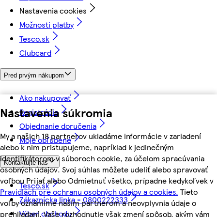
Nastavenia cookies
Možnosti platby
Tesco.sk
Clubcard
Pred prvým nákupom
Ako nakupovať
Nastavenia súkromia
Registrácia
Objednanie doručenia
My a našich 18 partnerov ukladáme informácie v zariadení
Moje obľúbené
alebo k nim pristupujeme, napríklad k jedinečným
identifikátorom v súboroch cookie, za účelom spracúvania
Kontaktujte nás
osobných údajov. Svoj súhlas môžete udeliť alebo spravovať
voľbou Prijať alebo Odmietnuť všetko, prípadne kedykoľvek v
Tesco.sk
Pravidlách pre ochranu osobných údajov a cookies.
Tieto
Zákaznícka linka - 0800222333
voľby oznámime našim partnerom a neovplyvnia údaje o
Výber obchodu
prehliadaní. Vaše rozhodnutie však zmení spôsob, akým vám