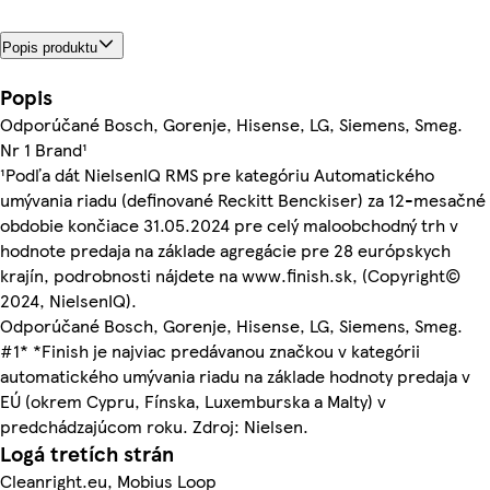
Popis produktu
Popis
Odporúčané Bosch, Gorenje, Hisense, LG, Siemens, Smeg.
Nr 1 Brand¹
¹Podľa dát NielsenIQ RMS pre kategóriu Automatického
umývania riadu (definované Reckitt Benckiser) za 12-mesačné
obdobie končiace 31.05.2024 pre celý maloobchodný trh v
hodnote predaja na základe agregácie pre 28 európskych
krajín, podrobnosti nájdete na www.finish.sk, (Copyright©
2024, NielsenIQ).
Odporúčané Bosch, Gorenje, Hisense, LG, Siemens, Smeg.
#1* *Finish je najviac predávanou značkou v kategórii
automatického umývania riadu na základe hodnoty predaja v
EÚ (okrem Cypru, Fínska, Luxemburska a Malty) v
predchádzajúcom roku. Zdroj: Nielsen.
Logá tretích strán
Cleanright.eu, Mobius Loop