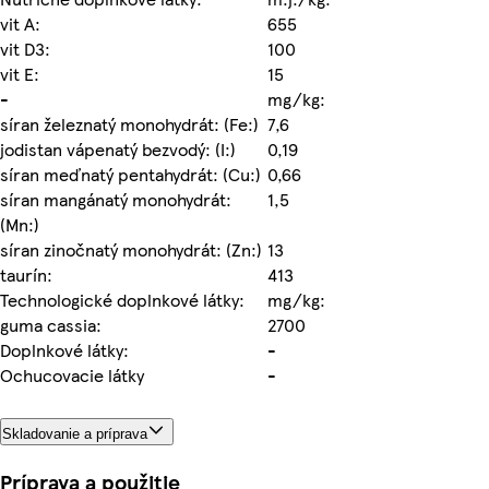
vit A:
655
vit D3:
100
vit E:
15
-
mg/kg:
síran železnatý monohydrát: (Fe:)
7,6
jodistan vápenatý bezvodý: (I:)
0,19
síran meďnatý pentahydrát: (Cu:)
0,66
síran mangánatý monohydrát:
1,5
(Mn:)
síran zinočnatý monohydrát: (Zn:)
13
taurín:
413
Technologické doplnkové látky:
mg/kg:
guma cassia:
2700
Doplnkové látky:
-
Ochucovacie látky
-
Skladovanie a príprava
Príprava a použitie