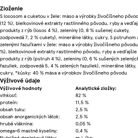
Zloženie
S lososom a cuketou v žele: mäso a výrobky živočíšneho pôvo
(12 %), bielkovinové extrakty rastlinného pôvodu, ryby a vedľaj
produkty z rýb (losos 4 %), zeleniny (0, 8 % sušenej cukety,
zodpovedá 7, 2 % cukety), minerálne látky, cukry, S pstruhom 
zelenými fazuľkami v žele: mäso a výrobky živočíšneho pôvodu
%), bielkovinové extrakty rastlinného pôvodu, ryby a vedľajšie
produkty z rýb (pstruh 4 %), zeleniny (0, 6 % sušených zelenýc
fazuliek, zodpovedá 5, 4 % zelených fazuliek), minerálne látky,
cukry, *kúsky: 40 % mäsa a výrobkov živočíšneho pôvodu
Výživové údaje
Výživové hodnoty
Analytické zložky:
vlhkosť:
82 %
proteín:
11,5 %
obsah tuku:
2,5 %
obsah anorganických látok:
2,5 %
hrubá vláknina:
0,05 %
omega-6 mastné kyseliny:
0,4 %
Nutričné doplnkové látky:
m.j./kg: