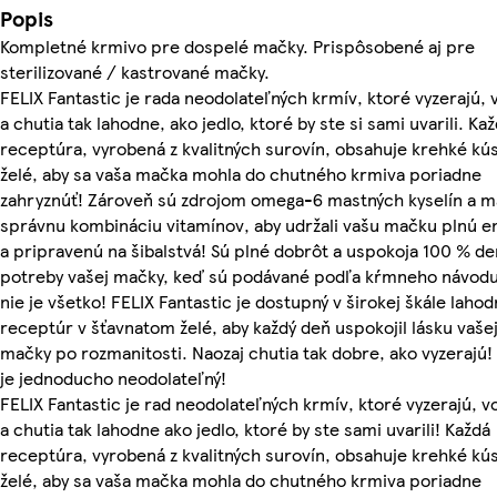
Popis
Kompletné krmivo pre dospelé mačky. Prispôsobené aj pre
sterilizované / kastrované mačky.
FELIX Fantastic je rada neodolateľných krmív, ktoré vyzerajú, 
a chutia tak lahodne, ako jedlo, ktoré by ste si sami uvarili. Ka
receptúra, vyrobená z kvalitných surovín, obsahuje krehké kús
želé, aby sa vaša mačka mohla do chutného krmiva poriadne
zahryznúť! Zároveň sú zdrojom omega-6 mastných kyselín a m
správnu kombináciu vitamínov, aby udržali vašu mačku plnú e
a pripravenú na šibalstvá! Sú plné dobrôt a uspokoja 100 % de
potreby vašej mačky, keď sú podávané podľa kŕmneho návodu
nie je všetko! FELIX Fantastic je dostupný v širokej škále laho
receptúr v šťavnatom želé, aby každý deň uspokojil lásku vaše
mačky po rozmanitosti. Naozaj chutia tak dobre, ako vyzerajú!
je jednoducho neodolateľný!
FELIX Fantastic je rad neodolateľných krmív, ktoré vyzerajú, v
a chutia tak lahodne ako jedlo, ktoré by ste sami uvarili! Každá
receptúra, vyrobená z kvalitných surovín, obsahuje krehké kús
želé, aby sa vaša mačka mohla do chutného krmiva poriadne