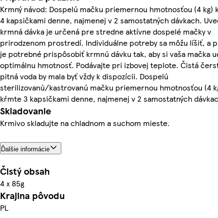
Krmný návod: Dospelú mačku priemernou hmotnosťou (4 kg) 
4 kapsičkami denne, najmenej v 2 samostatných dávkach. Uv
krmná dávka je určená pre stredne aktívne dospelé mačky v
prirodzenom prostredí. Individuálne potreby sa môžu líšiť, a 
je potrebné prispôsobiť krmnú dávku tak, aby si vaša mačka u
optimálnu hmotnosť. Podávajte pri izbovej teplote. Čistá čers
pitná voda by mala byť vždy k dispozícii. Dospelú
sterilizovanú/kastrovanú mačku priemernou hmotnosťou (4 k
kŕmte 3 kapsičkami denne, najmenej v 2 samostatných dávkac
Skladovanie
Krmivo skladujte na chladnom a suchom mieste.
Ďalšie informácie
Čistý obsah
4 x 85g
Krajina pôvodu
PL