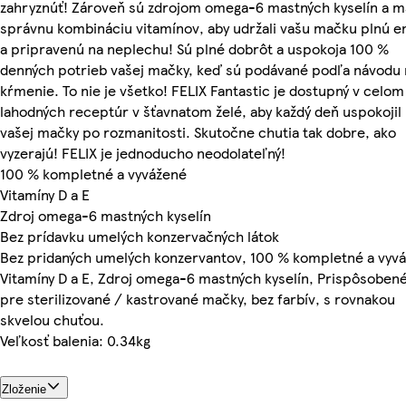
zahryznúť! Zároveň sú zdrojom omega-6 mastných kyselín a m
správnu kombináciu vitamínov, aby udržali vašu mačku plnú e
a pripravenú na neplechu! Sú plné dobrôt a uspokoja 100 %
denných potrieb vašej mačky, keď sú podávané podľa návodu 
kŕmenie. To nie je všetko! FELIX Fantastic je dostupný v celom
lahodných receptúr v šťavnatom želé, aby každý deň uspokojil 
vašej mačky po rozmanitosti. Skutočne chutia tak dobre, ako
vyzerajú! FELIX je jednoducho neodolateľný!
100 % kompletné a vyvážené
Vitamíny D a E
Zdroj omega-6 mastných kyselín
Bez prídavku umelých konzervačných látok
Bez pridaných umelých konzervantov, 100 % kompletné a vyv
Vitamíny D a E, Zdroj omega-6 mastných kyselín, Prispôsobené
pre sterilizované / kastrované mačky, bez farbív, s rovnakou
skvelou chuťou.
Veľkosť balenia: 0.34kg
Zloženie