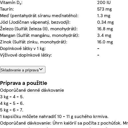
Vitamín D₃:
200 IU
Taurín:
573 mg
Meď (pentahydrát síranu meďnatého):
1.3 mg
Jód (Jodičnan vápenatý, bezvodý):
0.34 mg
Železo (Sulfát železa (II), monohydrát):
16.8 mg
Mangan (Sulfát mangánu, monohydrát):
3.4 mg
Zinok (Sulfát zinku, monohydrát):
16.0 mg
Doplnkové látky v 1 kg:
-
Výživové doplnkové látky:
-
Skladovanie a príprava
Príprava a použitie
Odporúčané denné dávkovanie
3 kg - 4 - 5.
4 kg - 5 - 6.
5 kg - 6 - 7.
1 kapsičku môžete nahradiť 10 - 11 g suchého krmiva.
Odporúčané dávkovanie: Úhrn kalórií sa počíta z pochúťok. Mn