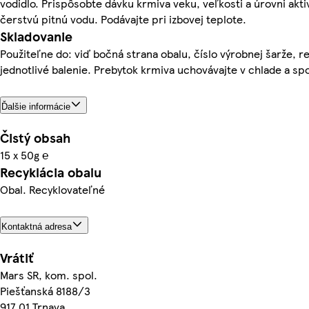
vodidlo. Prispôsobte dávku krmiva veku, veľkosti a úrovni akti
čerstvú pitnú vodu. Podávajte pri izbovej teplote.
Skladovanie
Použiteľne do: viď bočná strana obalu, číslo výrobnej šarže, r
jednotlivé balenie. Prebytok krmiva uchovávajte v chlade a spo
Ďalšie informácie
Čistý obsah
15 x 50g ℮
Recyklácia obalu
Obal. Recyklovateľné
Kontaktná adresa
Vrátiť
Mars SR, kom. spol.
Piešťanská 8188/3
917 01 Trnava