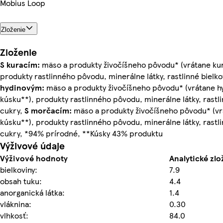
Mobius Loop
Zloženie
Zloženie
S kuracím:
mäso a produkty živočíšneho pôvodu* (vrátane ku
produkty rastlinného pôvodu, minerálne látky, rastlinné bielko
hydinovým:
mäso a produkty živočíšneho pôvodu* (vrátane 
kúsku**), produkty rastlinného pôvodu, minerálne látky, rastli
cukry,
S morčacím:
mäso a produkty živočíšneho pôvodu* (v
kúsku**), produkty rastlinného pôvodu, minerálne látky, rastli
cukry, *94% prírodné, **Kúsky 43% produktu
Výživové údaje
Výživové hodnoty
Analytické zlo
bielkoviny:
7.9
obsah tuku:
4.4
anorganická látka:
1.4
vláknina:
0.30
vlhkosť:
84.0