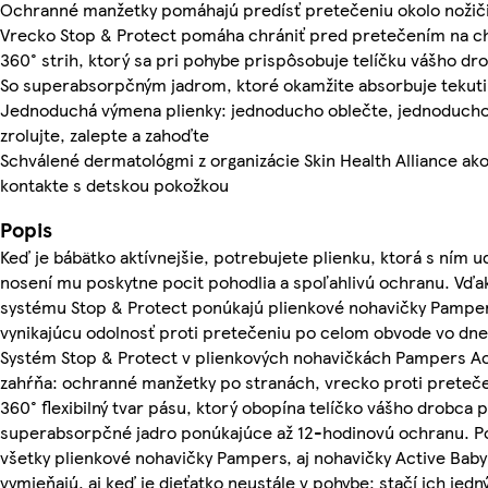
Ochranné manžetky pomáhajú predísť pretečeniu okolo nožič
Vrecko Stop & Protect pomáha chrániť pred pretečením na c
360° strih, ktorý sa pri pohybe prispôsobuje telíčku vášho dr
So superabsorpčným jadrom, ktoré okamžite absorbuje tekut
Jednoduchá výmena plienky: jednoducho oblečte, jednoducho 
zrolujte, zalepte a zahoďte
Schválené dermatológmi z organizácie Skin Health Alliance ak
kontakte s detskou pokožkou
Popis
Keď je bábätko aktívnejšie, potrebujete plienku, ktorá s ním ud
nosení mu poskytne pocit pohodlia a spoľahlivú ochranu. Vď
systému Stop & Protect ponúkajú plienkové nohavičky Pamper
vynikajúcu odolnosť proti pretečeniu po celom obvode vo dne 
Systém Stop & Protect v plienkových nohavičkách Pampers Ac
zahŕňa: ochranné manžetky po stranách, vrecko proti preteče
360° flexibilný tvar pásu, ktorý obopína telíčko vášho drobca p
superabsorpčné jadro ponúkajúce až 12-hodinovú ochranu. 
všetky plienkové nohavičky Pampers, aj nohavičky Active Bab
vymieňajú, aj keď je dieťatko neustále v pohybe: stačí ich je