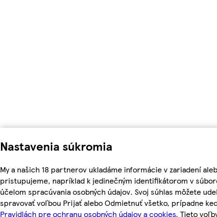
Nastavenia súkromia
My a našich 18 partnerov ukladáme informácie v zariadení ale
pristupujeme, napríklad k jedinečným identifikátorom v súbor
účelom spracúvania osobných údajov. Svoj súhlas môžete udel
spravovať voľbou Prijať alebo Odmietnuť všetko, prípadne ke
Pravidlách pre ochranu osobných údajov a cookies.
Tieto voľ