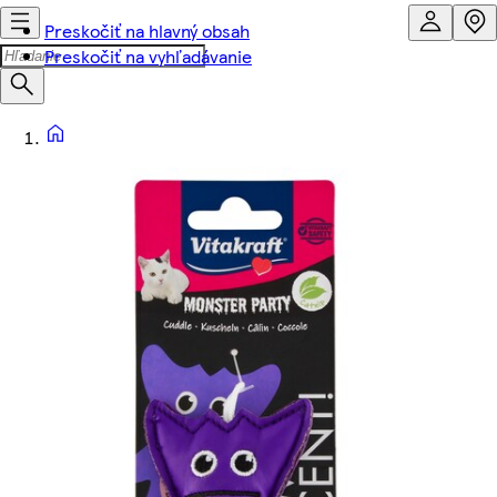
Preskočiť na hlavný obsah
Preskočiť na vyhľadávanie