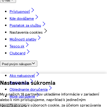
O nás
Prístupnosť
Kde dovážame
Poplatok za službu
Nastavenia cookies
Možnosti platby
Tesco.sk
Clubcard
Pred prvým nákupom
Ako nakupovať
Nastavenia súkromia
Registrácia
Objednanie doručenia
My a našich 18 partnerov ukladáme informácie v zariadení
Moje obľúbené
alebo k nim pristupujeme, napríklad k jedinečným
identifikátorom v súboroch cookie, za účelom spracúvania