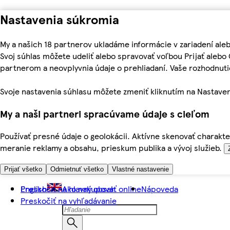
Nastavenia súkromia
My a našich 18 partnerov ukladáme informácie v zariadení ale
Svoj súhlas môžete udeliť alebo spravovať voľbou Prijať aleb
partnerom a neovplyvnia údaje o prehliadaní. Vaše rozhodnu
Svoje nastavenia súhlasu môžete zmeniť kliknutím na Nastaven
My a naši partneri spracúvame údaje s cieľom
Používať presné údaje o geolokácii. Aktívne skenovať charakter
meranie reklamy a obsahu, prieskum publika a vývoj služieb.
Prijať všetko
Odmietnuť všetko
Vlastné nastavenie
Preskočiť na hlavný obsah
English
Ako nakupovať online
Nápoveda
Preskočiť na vyhľadávanie