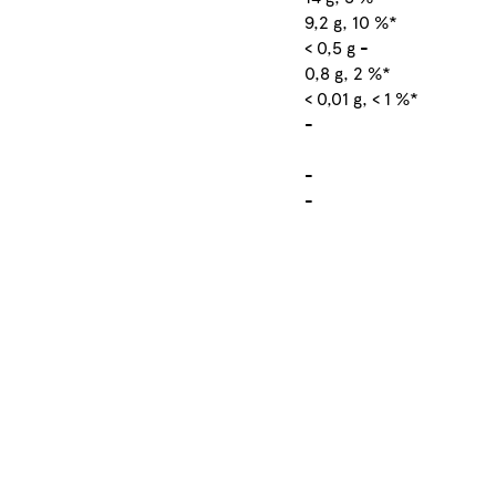
9,2 g, 10 %*
< 0,5 g -
0,8 g, 2 %*
< 0,01 g, < 1 %*
-
-
-