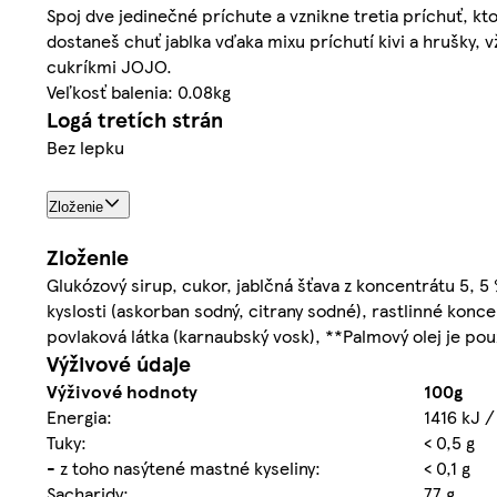
Spoj dve jedinečné príchute a vznikne tretia príchuť, kto
dostaneš chuť jablka vďaka mixu príchutí kivi a hrušky, v
cukríkmi JOJO.
Veľkosť balenia: 0.08kg
Logá tretích strán
Bez lepku
Zloženie
Zloženie
Glukózový sirup, cukor, jablčná šťava z koncentrátu 5, 5 %
kyslosti (askorban sodný, citrany sodné), rastlinné konce
povlaková látka (karnaubský vosk), **Palmový olej je použ
Výživové údaje
Výživové hodnoty
100g
Energia:
1416 kJ /
Tuky:
< 0,5 g
- z toho nasýtené mastné kyseliny:
< 0,1 g
Sacharidy:
77 g