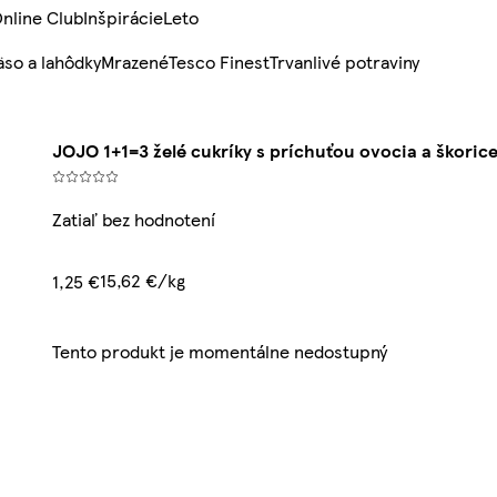
nline Club
Inšpirácie
Leto
so a lahôdky
Mrazené
Tesco Finest
Trvanlivé potraviny
JOJO 1+1=3 želé cukríky s príchuťou ovocia a škorice
Zatiaľ bez hodnotení
15,62 €/kg
1,25 €
Tento produkt je momentálne nedostupný