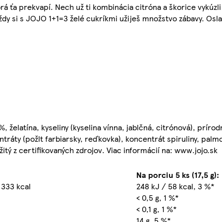
rá ťa prekvapí. Nech už ti kombinácia citróna a škorice vykúzli
ždy si s JOJO 1+1=3 želé cukríkmi užiješ množstvo zábavy. Oslaď
, želatína, kyseliny (kyselina vínna, jablčná, citrónová), príro
ntráty (požlt farbiarsky, reďkovka), koncentrát spiruliny, palmo
itý z certifikovaných zdrojov. Viac informácií na: www.jojo.sk
Na porciu 5 ks (17,5 g):
 333 kcal
248 kJ / 58 kcal, 3 %*
< 0,5 g, 1 %*
< 0,1 g, 1 %*
14 g, 5 %*