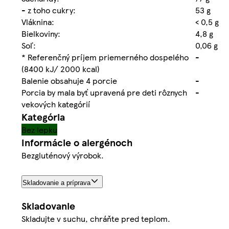
- z toho cukry:
53 g
Vláknina:
< 0,5 g
Bielkoviny:
4,8 g
Soľ:
0,06 g
* Referenčný príjem priemerného dospelého
-
(8400 kJ/ 2000 kcal)
Balenie obsahuje 4 porcie
-
Porcia by mala byť upravená pre deti rôznych
-
vekových kategórií
Kategória
Bez lepku
Informácie o alergénoch
Bezgluténový výrobok.
Skladovanie a príprava
Skladovanie
Skladujte v suchu, chráňte pred teplom.