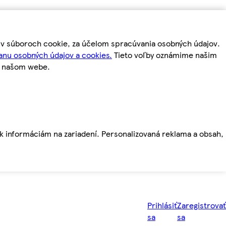
m v súboroch cookie, za účelom spracúvania osobných údajov.
anu osobných údajov a cookies.
Tieto voľby oznámime našim
a našom webe.
ť k informáciám na zariadení. Personalizovaná reklama a obsah,
Prihlásiť
Zaregistrovať
sa
sa