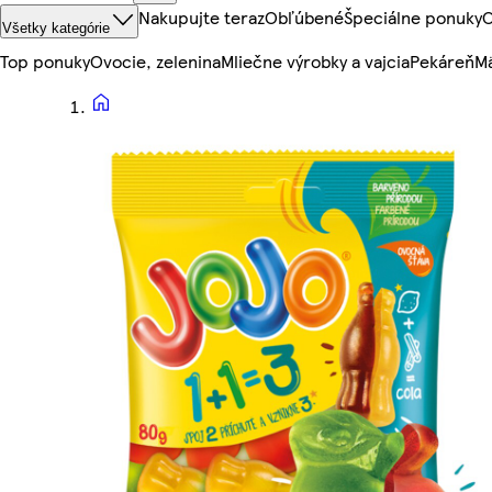
Nakupujte teraz
Obľúbené
Špeciálne ponuky
O
Všetky kategórie
Top ponuky
Ovocie, zelenina
Mliečne výrobky a vajcia
Pekáreň
Mä