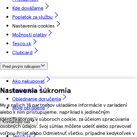
Kde dovážame
Poplatok za službu
Nastavenia cookies
Možnosti platby
Tesco.sk
Clubcard
Pred prvým nákupom
Ako nakupovať
Nastavenia súkromia
Registrácia
Objednanie doručenia
My a našich 18 partnerov ukladáme informácie v zariadení
Moje obľúbené
alebo k nim pristupujeme, napríklad k jedinečným
identifikátorom v súboroch cookie, za účelom spracúvania
Kontaktujte nás
osobných údajov. Svoj súhlas môžete udeliť alebo spravovať
voľbou Prijať alebo Odmietnuť všetko, prípadne kedykoľvek v
Tesco.sk