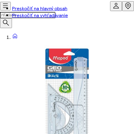
Preskočiť na hlavný obsah
Preskočiť na vyhľadávanie