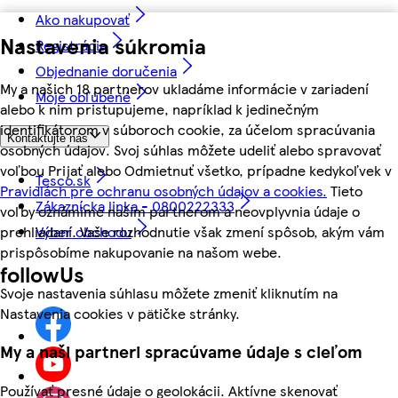
Ako nakupovať
Nastavenia súkromia
Registrácia
Objednanie doručenia
My a našich 18 partnerov ukladáme informácie v zariadení
Moje obľúbené
alebo k nim pristupujeme, napríklad k jedinečným
identifikátorom v súboroch cookie, za účelom spracúvania
Kontaktujte nás
osobných údajov. Svoj súhlas môžete udeliť alebo spravovať
voľbou Prijať alebo Odmietnuť všetko, prípadne kedykoľvek v
Tesco.sk
Pravidlách pre ochranu osobných údajov a cookies.
Tieto
Zákaznícka linka - 0800222333
voľby oznámime našim partnerom a neovplyvnia údaje o
Výber obchodu
prehliadaní. Vaše rozhodnutie však zmení spôsob, akým vám
prispôsobíme nakupovanie na našom webe.
followUs
Svoje nastavenia súhlasu môžete zmeniť kliknutím na
Nastavenia cookies v pätičke stránky.
My a naši partneri spracúvame údaje s cieľom
Používať presné údaje o geolokácii. Aktívne skenovať