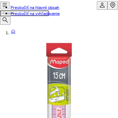
Preskočiť na hlavný obsah
Preskočiť na vyhľadávanie