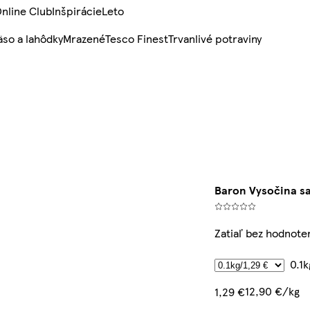
nline Club
Inšpirácie
Leto
so a lahôdky
Mrazené
Tesco Finest
Trvanlivé potraviny
Baron Vysočina s
Zatiaľ bez hodnote
0.1
12,90 €/kg
1,29 €