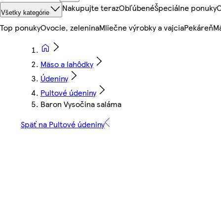
Nakupujte teraz
Obľúbené
Špeciálne ponuky
O
Všetky kategórie
Top ponuky
Ovocie, zelenina
Mliečne výrobky a vajcia
Pekáreň
Mä
Mäso a lahôdky
Údeniny
Pultové údeniny
Baron Vysočina saláma
Späť na Pultové údeniny