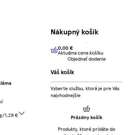
Nákupný košík
0,00 €
Aktuálna cena košíku
0,00 €
Aktuálna cena košíku
Objednať dodanie
Váš košík
aláma
Vyberte službu, ktorá je pre Vás
najvhodnejšie
ní
kg/1,29 €
Prázdny košík
Produkty, ktoré pridáte do