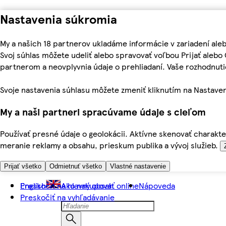
Nastavenia súkromia
My a našich 18 partnerov ukladáme informácie v zariadení ale
Svoj súhlas môžete udeliť alebo spravovať voľbou Prijať aleb
partnerom a neovplyvnia údaje o prehliadaní. Vaše rozhodnu
Svoje nastavenia súhlasu môžete zmeniť kliknutím na Nastaven
My a naši partneri spracúvame údaje s cieľom
Používať presné údaje o geolokácii. Aktívne skenovať charakter
meranie reklamy a obsahu, prieskum publika a vývoj služieb.
Prijať všetko
Odmietnuť všetko
Vlastné nastavenie
Preskočiť na hlavný obsah
English
Ako nakupovať online
Nápoveda
Preskočiť na vyhľadávanie