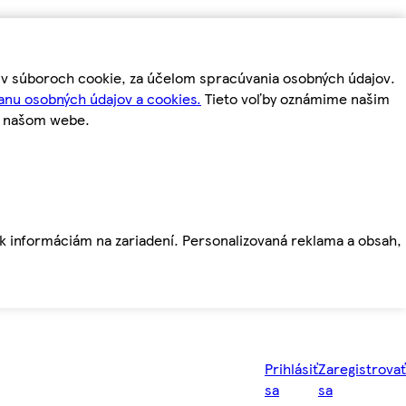
m v súboroch cookie, za účelom spracúvania osobných údajov.
anu osobných údajov a cookies.
Tieto voľby oznámime našim
a našom webe.
ť k informáciám na zariadení. Personalizovaná reklama a obsah,
Prihlásiť
Zaregistrovať
sa
sa