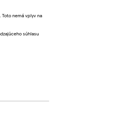
. Toto nemá vplyv na
ádzajúceho súhlasu