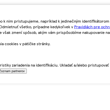
bo k nim pristupujeme, napríklad k jedinečným identifikátoro
o Odmietnuť všetko, prípadne kedykoľvek v
Pravidlách pre ochr
tie však zmení spôsob, akým vám prispôsobíme nakupovanie n
ia cookies v pätičke stránky.
istiky zariadenia na identifikáciu. Ukladať a/alebo pristupova
Zoznam partnerov