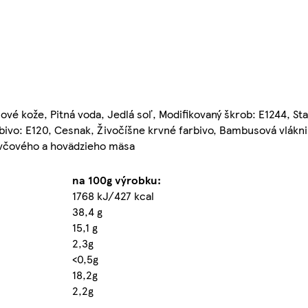
é kože, Pitná voda, Jedlá soľ, Modifikovaný škrob: E1244, Stab
rbivo: E120, Cesnak, Živočíšne krvné farbivo, Bambusová vlákni
avčového a hovädzieho mäsa
na 100g výrobku:
1768 kJ/427 kcal
38,4 g
15,1 g
2,3g
<0,5g
18,2g
2,2g