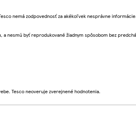
, Tesco nemá zodpovednosť za akékoľvek nesprávne informácie
bu, a nesmú byť reprodukované žiadnym spôsobom bez predch
webe. Tesco neoveruje zverejnené hodnotenia.