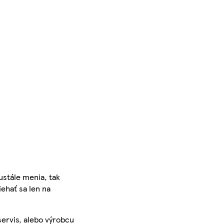
ustále menia, tak
iehať sa len na
servis, alebo výrobcu