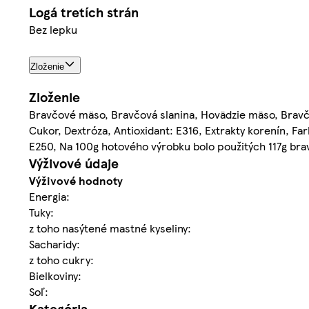
Logá tretích strán
Bez lepku
Zloženie
Zloženie
Bravčové mäso, Bravčová slanina, Hovädzie mäso, Bravčov
Cukor, Dextróza, Antioxidant: E316, Extrakty korenín, Fa
E250, Na 100g hotového výrobku bolo použitých 117g br
Výživové údaje
Výživové hodnoty
Energia:
Tuky:
z toho nasýtené mastné kyseliny:
Sacharidy:
z toho cukry:
Bielkoviny:
Soľ:
Kategória