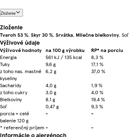
Zloženie
Zloženie
Tvaroh
53 %
,
Skyr 30 %
,
Srvátka
,
Mliečne bielkoviny
, Soľ
Výživové údaje
Výživové hodnoty
na 100 g výrobku
RP* na porciu
Energia
561 kJ / 135 kcal
8,3 %
Tuky
9,6 g
17,1 %
z toho nas. mastné
6,2 g
37,0 %
kyseliny
Sacharidy
4,0 g
1,9 %
z toho cukry
3,0 g
4,0 %
Bielkoviny
8,1 g
19,4 %
Soľ
0,47 g
9,3 %
porcia = celé
-
-
balenie 120 g
* referenčný príjem
-
-
Informácie o alergénoch