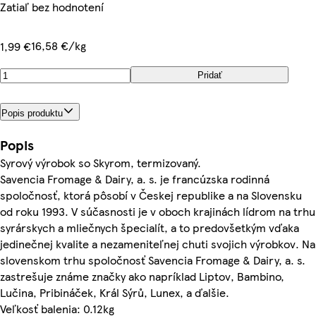
Zatiaľ bez hodnotení
16,58 €/kg
1,99 €
Pridať
Popis produktu
Popis
Syrový výrobok so Skyrom, termizovaný.
Savencia Fromage & Dairy, a. s. je francúzska rodinná
spoločnosť, ktorá pôsobí v Českej republike a na Slovensku
od roku 1993. V súčasnosti je v oboch krajinách lídrom na trhu
syrárskych a mliečnych špecialít, a to predovšetkým vďaka
jedinečnej kvalite a nezameniteľnej chuti svojich výrobkov. Na
slovenskom trhu spoločnosť Savencia Fromage & Dairy, a. s.
zastrešuje známe značky ako napríklad Liptov, Bambino,
Lučina, Pribináček, Král Sýrů, Lunex, a ďalšie.
Veľkosť balenia: 0.12kg