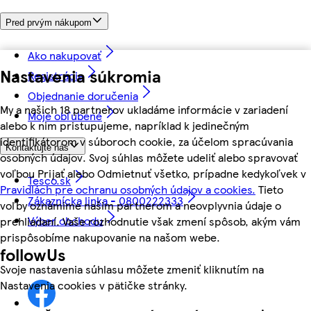
Pred prvým nákupom
Ako nakupovať
Nastavenia súkromia
Registrácia
Objednanie doručenia
My a našich 18 partnerov ukladáme informácie v zariadení
Moje obľúbené
alebo k nim pristupujeme, napríklad k jedinečným
identifikátorom v súboroch cookie, za účelom spracúvania
Kontaktujte nás
osobných údajov. Svoj súhlas môžete udeliť alebo spravovať
voľbou Prijať alebo Odmietnuť všetko, prípadne kedykoľvek v
Tesco.sk
Pravidlách pre ochranu osobných údajov a cookies.
Tieto
Zákaznícka linka - 0800222333
voľby oznámime našim partnerom a neovplyvnia údaje o
Výber obchodu
prehliadaní. Vaše rozhodnutie však zmení spôsob, akým vám
prispôsobíme nakupovanie na našom webe.
followUs
Svoje nastavenia súhlasu môžete zmeniť kliknutím na
Nastavenia cookies v pätičke stránky.