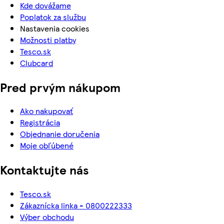
Kde dovážame
Poplatok za službu
Nastavenia cookies
Možnosti platby
Tesco.sk
Clubcard
Pred prvým nákupom
Ako nakupovať
Registrácia
Objednanie doručenia
Moje obľúbené
Kontaktujte nás
Tesco.sk
Zákaznícka linka - 0800222333
Výber obchodu