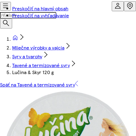
Preskočiť na hlavný obsah
Preskočiť na vyhľadávanie
Mliečne výrobky a vajcia
Syry a tvarohy
Tavené a termizované syry
Lučina & Skyr 120 g
Späť na Tavené a termizované syry