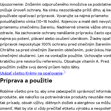
Upozornenie: Znížením odporučeného množstva sa podstatne
znižuje úroveň ochrany. Na slnku nezostávajte príliš dlho, aj k
používate opaľovací prípravok. Vyvarujte sa najmä priameho
poludňajšieho slnka (10-16 hodín). Kojencov a malé deti nevyst
priamemu slnečnému žiareniu. Nadmerné slnenie vážne ohro
zdravie. Na zachovanie ochrany nanášanie prípravku často opa
najmä po potení, plávaní alebo osušení uterákom. Žiadny opaľ
prípravok neposkytuje 100% ochranu pred slnečným žiarením
Chráňte sa pred slnečným žiarením oblečením, pokrývkou hla
slnečnými okuliarmi. Len na vonkajšie použitie. Uchovajte vonk
krabičku pre neskoršiu referenciu. Obsahuje vitamín A. Pred
použitím zvážte svoj denný príjem tejto látky.
Ukázať všetko Krémy na opaľovanie
Príprava a použitie
Robíme všetko pre to, aby sme zabezpečili správnosť informác
produkte, ale nakoľko sa potravinárske produkty neustále me
tak prísady, obsah výživy, diétnych zložiek a alergénov sa môžu
zmeniť. Mali by ste si vždy prečítať etiketu výrobku a nespolie