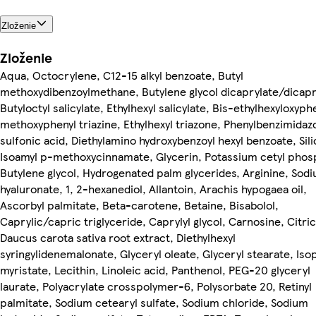
Zloženie
Zloženie
Aqua, Octocrylene, C12-15 alkyl benzoate, Butyl
methoxydibenzoylmethane, Butylene glycol dicaprylate/dicapr
Butyloctyl salicylate, Ethylhexyl salicylate, Bis-ethylhexyloxyph
methoxyphenyl triazine, Ethylhexyl triazone, Phenylbenzimidaz
sulfonic acid, Diethylamino hydroxybenzoyl hexyl benzoate, Sili
Isoamyl p-methoxycinnamate, Glycerin, Potassium cetyl phos
Butylene glycol, Hydrogenated palm glycerides, Arginine, Sod
hyaluronate, 1, 2-hexanediol, Allantoin, Arachis hypogaea oil,
Ascorbyl palmitate, Beta-carotene, Betaine, Bisabolol,
Caprylic/capric triglyceride, Caprylyl glycol, Carnosine, Citric
Daucus carota sativa root extract, Diethylhexyl
syringylidenemalonate, Glyceryl oleate, Glyceryl stearate, Iso
myristate, Lecithin, Linoleic acid, Panthenol, PEG-20 glyceryl
laurate, Polyacrylate crosspolymer-6, Polysorbate 20, Retinyl
palmitate, Sodium cetearyl sulfate, Sodium chloride, Sodium