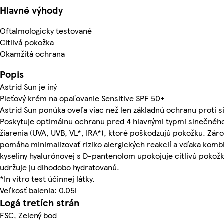
Hlavné výhody
Oftalmologicky testované
Citlivá pokožka
Okamžitá ochrana
Popis
Astrid Sun je iný
Pleťový krém na opaľovanie Sensitive SPF 50+
Astrid Sun ponúka oveľa viac než len základnú ochranu proti s
Poskytuje optimálnu ochranu pred 4 hlavnými typmi slnečnéh
žiarenia (UVA, UVB, VL*, IRA*), ktoré poškodzujú pokožku. Zár
pomáha minimalizovať riziko alergických reakcií a vďaka kombi
kyseliny hyalurónovej s D-pantenolom upokojuje citlivú pokožk
udržuje ju dlhodobo hydratovanú.
*In vitro test účinnej látky.
Veľkosť balenia: 0.05l
Logá tretích strán
FSC, Zelený bod