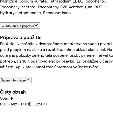
hydroxide, Sodium sulfate, Tetrasodium EDTA, Tocopherol,
Tocopheryl acetate, Triacontanyl PVP, Xanthan gum, BHT,
Hydroxyacetophenone, Phenoxyethanol
Skladovanie a príprava
Príprava a použitie
Použitie: Nanášajte v dostatočnom množstve na suchú pokož
pred pobytom na slnku a rozotrite, mimo oblasť okolia očí. Na
ochranu pokožky celého tela dospelej osoby priemernej veľkos
potrebných 36 g opaľovacieho prípravku, t.j. približne 6 čajo
lyžičiek. Aplikujte v množstve úmernom veľkosti tváre.
Ďalšie informácie
Čistý obsah
50ml ℮
FSC - Mix - FSC® C125077.