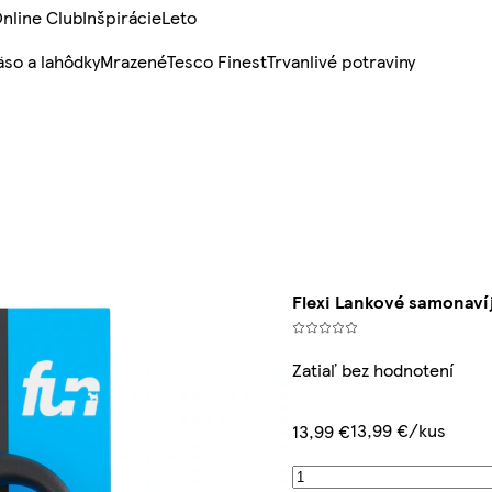
nline Club
Inšpirácie
Leto
so a lahôdky
Mrazené
Tesco Finest
Trvanlivé potraviny
Flexi Lankové samonavíj
Zatiaľ bez hodnotení
13,99 €/kus
13,99 €