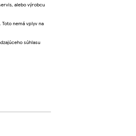
servis, alebo výrobcu
. Toto nemá vplyv na
ádzajúceho súhlasu