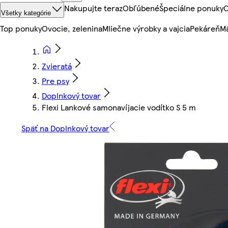
Nakupujte teraz
Obľúbené
Špeciálne ponuky
O
Všetky kategórie
Top ponuky
Ovocie, zelenina
Mliečne výrobky a vajcia
Pekáreň
Mä
Zvieratá
Pre psy
Doplnkový tovar
Flexi Lankové samonavíjacie vodítko S 5 m
Späť na Doplnkový tovar