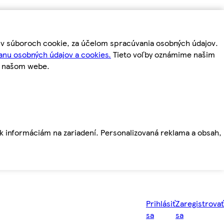
m v súboroch cookie, za účelom spracúvania osobných údajov.
anu osobných údajov a cookies.
Tieto voľby oznámime našim
a našom webe.
ť k informáciám na zariadení. Personalizovaná reklama a obsah,
Prihlásiť
Zaregistrovať
sa
sa