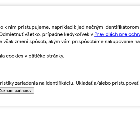
bo k nim pristupujeme, napríklad k jedinečným identifikátoro
o Odmietnuť všetko, prípadne kedykoľvek v
Pravidlách pre ochr
tie však zmení spôsob, akým vám prispôsobíme nakupovanie n
ia cookies v pätičke stránky.
istiky zariadenia na identifikáciu. Ukladať a/alebo pristupova
Zoznam partnerov