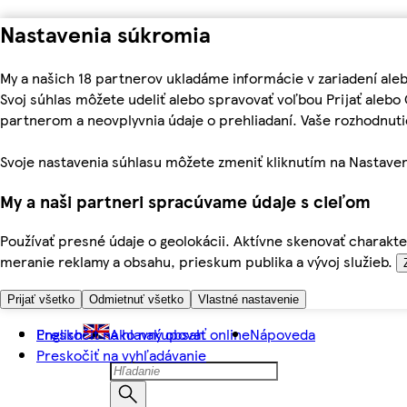
Nastavenia súkromia
My a našich 18 partnerov ukladáme informácie v zariadení ale
Svoj súhlas môžete udeliť alebo spravovať voľbou Prijať aleb
partnerom a neovplyvnia údaje o prehliadaní. Vaše rozhodnu
Svoje nastavenia súhlasu môžete zmeniť kliknutím na Nastaven
My a naši partneri spracúvame údaje s cieľom
Používať presné údaje o geolokácii. Aktívne skenovať charakter
meranie reklamy a obsahu, prieskum publika a vývoj služieb.
Prijať všetko
Odmietnuť všetko
Vlastné nastavenie
Preskočiť na hlavný obsah
English
Ako nakupovať online
Nápoveda
Preskočiť na vyhľadávanie