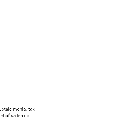
ustále menia, tak
iehať sa len na