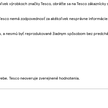
ľvek výrobkoch značky Tesco, obráťte sa na Tesco zákaznícky 
, Tesco nemá zodpovednosť za akékoľvek nesprávne informácie
bu, a nesmú byť reprodukované žiadnym spôsobom bez predch
webe. Tesco neoveruje zverejnené hodnotenia.