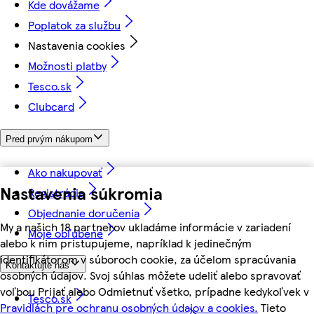
Kde dovážame
Poplatok za službu
Nastavenia cookies
Možnosti platby
Tesco.sk
Clubcard
Pred prvým nákupom
Ako nakupovať
Nastavenia súkromia
Registrácia
Objednanie doručenia
My a našich 18 partnerov ukladáme informácie v zariadení
Moje obľúbené
alebo k nim pristupujeme, napríklad k jedinečným
identifikátorom v súboroch cookie, za účelom spracúvania
Kontaktujte nás
osobných údajov. Svoj súhlas môžete udeliť alebo spravovať
voľbou Prijať alebo Odmietnuť všetko, prípadne kedykoľvek v
Tesco.sk
Pravidlách pre ochranu osobných údajov a cookies.
Tieto