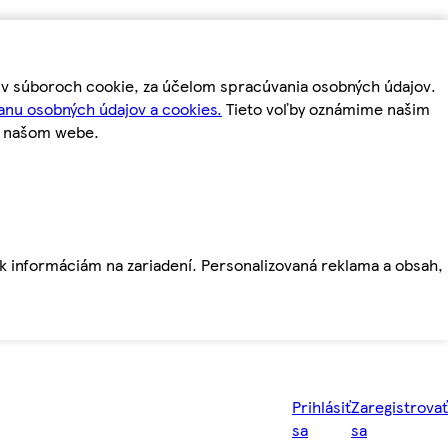
m v súboroch cookie, za účelom spracúvania osobných údajov.
anu osobných údajov a cookies.
Tieto voľby oznámime našim
a našom webe.
ť k informáciám na zariadení. Personalizovaná reklama a obsah,
Prihlásiť
Zaregistrovať
sa
sa