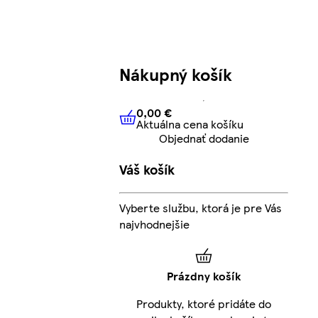
Nákupný košík
0,00 €
Aktuálna cena košíku
0,00 €
Aktuálna cena košíku
Objednať dodanie
Váš košík
Vyberte službu, ktorá je pre Vás
najvhodnejšie
Prázdny košík
Produkty, ktoré pridáte do