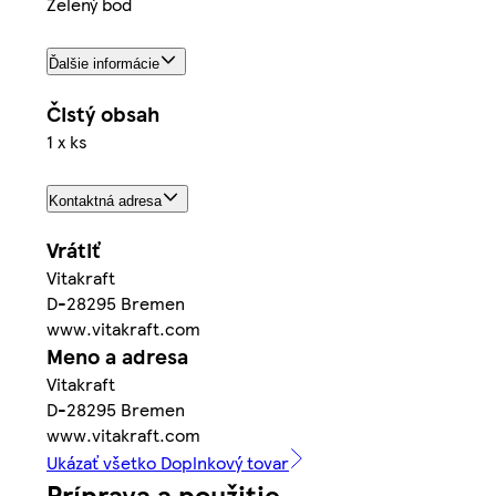
Zelený bod
Ďalšie informácie
Čistý obsah
1 x ks
Kontaktná adresa
Vrátiť
Vitakraft
D-28295 Bremen
www.vitakraft.com
Meno a adresa
Vitakraft
D-28295 Bremen
www.vitakraft.com
Ukázať všetko Doplnkový tovar
Príprava a použitie