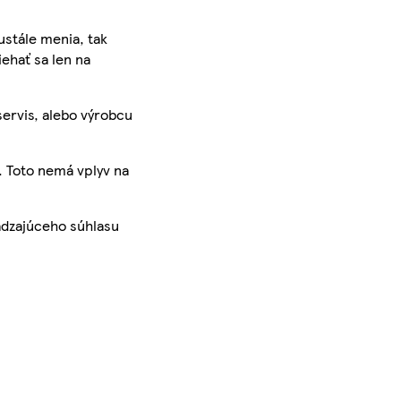
ustále menia, tak
iehať sa len na
servis, alebo výrobcu
. Toto nemá vplyv na
ádzajúceho súhlasu