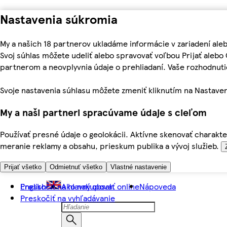
Nastavenia súkromia
My a našich 18 partnerov ukladáme informácie v zariadení ale
Svoj súhlas môžete udeliť alebo spravovať voľbou Prijať aleb
partnerom a neovplyvnia údaje o prehliadaní. Vaše rozhodnu
Svoje nastavenia súhlasu môžete zmeniť kliknutím na Nastaven
My a naši partneri spracúvame údaje s cieľom
Používať presné údaje o geolokácii. Aktívne skenovať charakter
meranie reklamy a obsahu, prieskum publika a vývoj služieb.
Prijať všetko
Odmietnuť všetko
Vlastné nastavenie
Preskočiť na hlavný obsah
English
Ako nakupovať online
Nápoveda
Preskočiť na vyhľadávanie