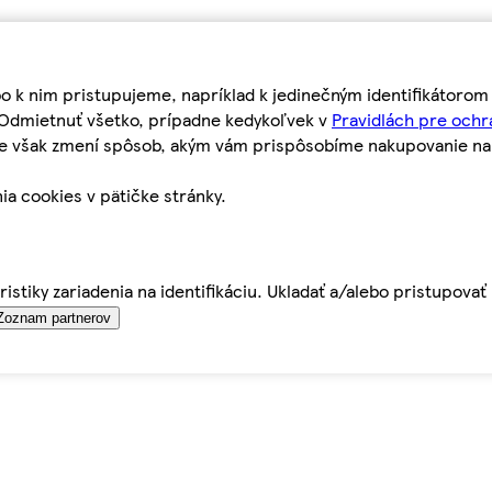
bo k nim pristupujeme, napríklad k jedinečným identifikátoro
o Odmietnuť všetko, prípadne kedykoľvek v
Pravidlách pre ochr
tie však zmení spôsob, akým vám prispôsobíme nakupovanie n
ia cookies v pätičke stránky.
istiky zariadenia na identifikáciu. Ukladať a/alebo pristupova
Zoznam partnerov