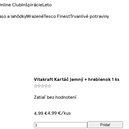
nline Club
Inšpirácie
Leto
so a lahôdky
Mrazené
Tesco Finest
Trvanlivé potraviny
Vitakraft Kartáč jemný + hrebienok 1 ks
Zatiaľ bez hodnotení
4,99 €/kus
4,99 €
Pridať