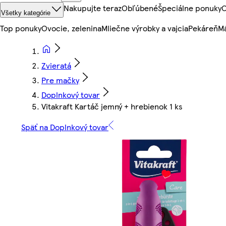
Nakupujte teraz
Obľúbené
Špeciálne ponuky
O
Všetky kategórie
Top ponuky
Ovocie, zelenina
Mliečne výrobky a vajcia
Pekáreň
Mä
Zvieratá
Pre mačky
Doplnkový tovar
Vitakraft Kartáč jemný + hrebienok 1 ks
Späť na Doplnkový tovar