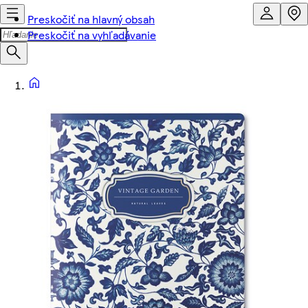
Preskočiť na hlavný obsah
Preskočiť na vyhľadávanie