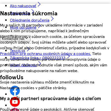
Ako nakupovať
Nastavenia súkromia
Registrácia
Objednanie doručenia
My a našich 18 partnerov ukladáme informácie v zariadení
Moje obľúbené
alebo k nim pristupujeme, napríklad k jedinečným
identifikátorom v súboroch cookie, za účelom spracúvania
Kontaktujte nás
osobných údajov. Svoj súhlas môžete udeliť alebo spravovať
voľbou Prijať alebo Odmietnuť všetko, prípadne kedykoľvek v
Tesco.sk
Pravidlách pre ochranu osobných údajov a cookies.
Tieto
Zákaznícka linka - 0800222333
voľby oznámime našim partnerom a neovplyvnia údaje o
prehliadaní. Vaše rozhodnutie však zmení spôsob, akým vám
Výber obchodu
prispôsobíme nakupovanie na našom webe.
followUs
Svoje nastavenia súhlasu môžete zmeniť kliknutím na
Nastavenia cookies v pätičke stránky.
My a naši partneri spracúvame údaje s cieľom
Používať presné údaje o geolokácii. Aktívne skenovať