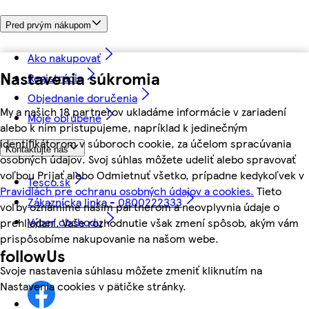
Pred prvým nákupom
Ako nakupovať
Nastavenia súkromia
Registrácia
Objednanie doručenia
My a našich 18 partnerov ukladáme informácie v zariadení
Moje obľúbené
alebo k nim pristupujeme, napríklad k jedinečným
identifikátorom v súboroch cookie, za účelom spracúvania
Kontaktujte nás
osobných údajov. Svoj súhlas môžete udeliť alebo spravovať
voľbou Prijať alebo Odmietnuť všetko, prípadne kedykoľvek v
Tesco.sk
Pravidlách pre ochranu osobných údajov a cookies.
Tieto
Zákaznícka linka - 0800222333
voľby oznámime našim partnerom a neovplyvnia údaje o
Výber obchodu
prehliadaní. Vaše rozhodnutie však zmení spôsob, akým vám
prispôsobíme nakupovanie na našom webe.
followUs
Svoje nastavenia súhlasu môžete zmeniť kliknutím na
Nastavenia cookies v pätičke stránky.