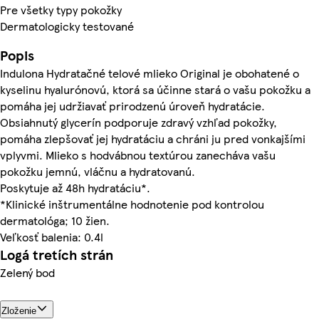
Pre všetky typy pokožky
Dermatologicky testované
Popis
Indulona Hydratačné telové mlieko Original je obohatené o
kyselinu hyalurónovú, ktorá sa účinne stará o vašu pokožku a
pomáha jej udržiavať prirodzenú úroveň hydratácie.
Obsiahnutý glycerín podporuje zdravý vzhľad pokožky,
pomáha zlepšovať jej hydratáciu a chráni ju pred vonkajšími
vplyvmi. Mlieko s hodvábnou textúrou zanecháva vašu
pokožku jemnú, vláčnu a hydratovanú.
Poskytuje až 48h hydratáciu*.
*Klinické inštrumentálne hodnotenie pod kontrolou
dermatológa; 10 žien.
Veľkosť balenia: 0.4l
Logá tretích strán
Zelený bod
Zloženie