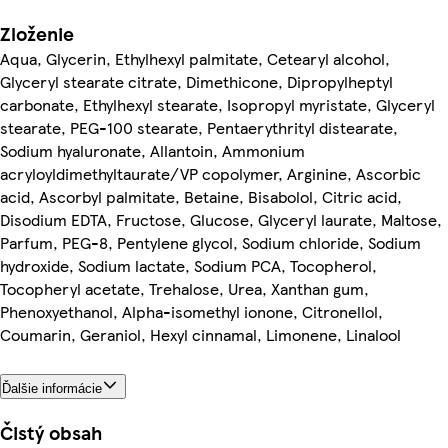
Zloženie
Aqua, Glycerin, Ethylhexyl palmitate, Cetearyl alcohol,
Glyceryl stearate citrate, Dimethicone, Dipropylheptyl
carbonate, Ethylhexyl stearate, Isopropyl myristate, Glyceryl
stearate, PEG-100 stearate, Pentaerythrityl distearate,
Sodium hyaluronate, Allantoin, Ammonium
acryloyldimethyltaurate/VP copolymer, Arginine, Ascorbic
acid, Ascorbyl palmitate, Betaine, Bisabolol, Citric acid,
Disodium EDTA, Fructose, Glucose, Glyceryl laurate, Maltose,
Parfum, PEG-8, Pentylene glycol, Sodium chloride, Sodium
hydroxide, Sodium lactate, Sodium PCA, Tocopherol,
Tocopheryl acetate, Trehalose, Urea, Xanthan gum,
Phenoxyethanol, Alpha-isomethyl ionone, Citronellol,
Coumarin, Geraniol, Hexyl cinnamal, Limonene, Linalool
Ďalšie informácie
Čistý obsah