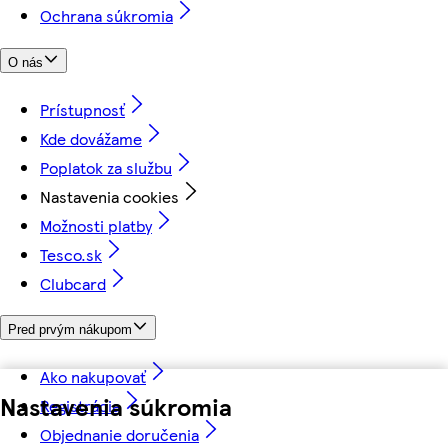
Ochrana súkromia
O nás
Prístupnosť
Kde dovážame
Poplatok za službu
Nastavenia cookies
Možnosti platby
Tesco.sk
Clubcard
Pred prvým nákupom
Ako nakupovať
Nastavenia súkromia
Registrácia
Objednanie doručenia