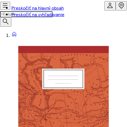
Preskočiť na hlavný obsah
Preskočiť na vyhľadávanie