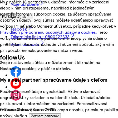
My a našich 18 partnerov ukladáme informácie v zariadení
Moje obľúbené
alebo k nim pristupujeme, napríklad k jedinečným
identifikátorom v súboroch cookie, za účelom spracúvania
Kontaktujte nás
osobných údajov. Svoj súhlas môžete udeliť alebo spravovať
voľbou Prijať alebo Odmietnuť všetko, prípadne kedykoľvek v
Tesco.sk
Pravidlách pre ochranu osobných údajov a cookies.
Tieto
Zákaznícka linka - 0800222333
voľby oznámime našim partnerom a neovplyvnia údaje o
prehliadaní. Vaše rozhodnutie však zmení spôsob, akým vám
Výber obchodu
prispôsobíme nakupovanie na našom webe.
followUs
Svoje nastavenia súhlasu môžete zmeniť kliknutím na
Nastavenia cookies v pätičke stránky.
My a naši partneri spracúvame údaje s cieľom
Používať presné údaje o geolokácii. Aktívne skenovať
charakteristiky zariadenia na identifikáciu. Ukladať a/alebo
pristupovať k informáciám na zariadení. Personalizovaná
©
Tesco Stores SR, a.s. 2026
reklama a obsah, meranie reklamy a obsahu, prieskum publika
a vývoj služieb.
Zoznam partnerov