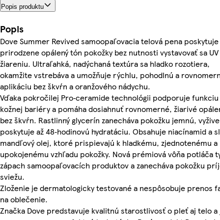
Popis produktu
Popis
Dove Summer Revived samoopaľovacia telová pena poskytuje
prirodzene opálený tón pokožky bez nutnosti vystavovať sa UV
žiareniu. Ultraľahká, nadýchaná textúra sa hladko rozotiera,
okamžite vstrebáva a umožňuje rýchlu, pohodlnú a rovnomer
aplikáciu bez škvŕn a oranžového nádychu.
Vďaka pokročilej Pro‑ceramide technológii podporuje funkciu
kožnej bariéry a pomáha dosiahnuť rovnomerné, žiarivé opále
bez škvŕn. Rastlinný glycerín zanecháva pokožku jemnú, vyžive
poskytuje až 48‑hodinovú hydratáciu. Obsahuje niacínamid a s
mandľový olej, ktoré prispievajú k hladkému, zjednotenému a
upokojenému vzhľadu pokožky. Nová prémiová vôňa potláča t
zápach samoopaľovacích produktov a zanecháva pokožku prí
sviežu.
Zloženie je dermatologicky testované a nespôsobuje prenos f
na oblečenie.
Značka Dove predstavuje kvalitnú starostlivosť o pleť aj telo a 