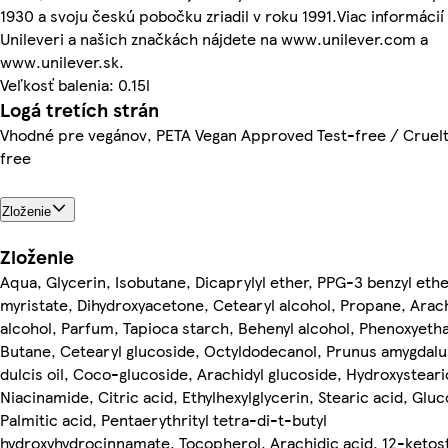
1930 a svoju českú pobočku zriadil v roku 1991.Viac informácií
Unileveri a našich značkách nájdete na www.unilever.com a
www.unilever.sk.
Veľkosť balenia: 0.15l
Logá tretích strán
Vhodné pre vegánov, PETA Vegan Approved Test-free / Cruel
free
Zloženie
Zloženie
Aqua, Glycerin, Isobutane, Dicaprylyl ether, PPG-3 benzyl eth
myristate, Dihydroxyacetone, Cetearyl alcohol, Propane, Arach
alcohol, Parfum, Tapioca starch, Behenyl alcohol, Phenoxyetha
Butane, Cetearyl glucoside, Octyldodecanol, Prunus amygdalu
dulcis oil, Coco-glucoside, Arachidyl glucoside, Hydroxysteari
Niacinamide, Citric acid, Ethylhexylglycerin, Stearic acid, Gluc
Palmitic acid, Pentaerythrityl tetra-di-t-butyl
hydroxyhydrocinnamate, Tocopherol, Arachidic acid, 12-ketos