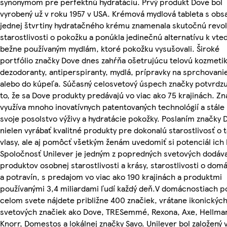
synonymom pre perfektnú hydratáciu. Prvý produkt Dove bol
vyrobený už v roku 1957 v USA. Krémová mydlová tableta s ob
jednej štvrtiny hydratačného krému znamenala skutočnú revol
starostlivosti o pokožku a ponúkla jedinečnú alternatívu k vte
bežne používaným mydlám, ktoré pokožku vysušovali. Široké
portfólio značky Dove dnes zahŕňa ošetrujúcu telovú kozmeti
dezodoranty, antiperspiranty, mydlá, prípravky na sprchovani
alebo do kúpeľa. Súčasný celosvetový úspech značky potvrdzu
to, že sa Dove produkty predávajú vo viac ako 75 krajinách. Z
využíva mnoho inovatívnych patentovaných technológií a stále 
svoje posolstvo výživy a hydratácie pokožky. Poslaním značky 
nielen vyrábať kvalitné produkty pre dokonalú starostlivosť o t
vlasy, ale aj pomôcť všetkým ženám uvedomiť si potenciál ich 
Spoločnosť Unilever je jedným z popredných svetových dodáv
produktov osobnej starostlivosti a krásy, starostlivosti o dom
a potravín, s predajom vo viac ako 190 krajinách a produktmi
používanými 3,4 miliardami ľudí každý deň.V domácnostiach p
celom svete nájdete približne 400 značiek, vrátane ikonickýc
svetových značiek ako Dove, TRESemmé, Rexona, Axe, Hellma
Knorr, Domestos a lokálnej značky Savo. Unilever bol založený 