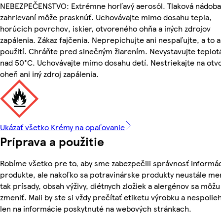
NEBEZPEČENSTVO: Extrémne horľavý aerosól. Tlaková nádoba:
zahrievaní môže prasknúť. Uchovávajte mimo dosahu tepla,
horúcich povrchov, iskier, otvoreného ohňa a iných zdrojov
zapálenia. Zákaz fajčenia. Neprepichujte ani nespaľujte, a to a
použití. Chráňte pred slnečným žiarením. Nevystavujte teplo
nad 50°C. Uchovávajte mimo dosahu detí. Nestriekajte na otv
oheň ani iný zdroj zapálenia.
Ukázať všetko Krémy na opaľovanie
Príprava a použitie
Robíme všetko pre to, aby sme zabezpečili správnosť informác
produkte, ale nakoľko sa potravinárske produkty neustále me
tak prísady, obsah výživy, diétnych zložiek a alergénov sa môžu
zmeniť. Mali by ste si vždy prečítať etiketu výrobku a nespolie
len na informácie poskytnuté na webových stránkach.