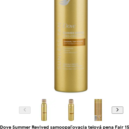
Dove Summer Revived samoopaľovacia telová pena Fair 15