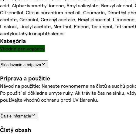
acid, Alpha-isomethyl ionone, Amyl salicylate, Benzyl alcohol, C
Citronellol, Citrus aurantium peel oil, Coumarin, Dimethyl phe
acetate, Geraniol, Geranyl acetate, Hexyl cinnamal, Limonene,
Linalool, Linalyl acetate, Menthol, Pinene, Terpineol, Tetramet
acetyloctahydronaphthalenes
Kategória
Vhodné pre vegánov
Skladovanie a príprava
Príprava a použitie
Návod na použitie: Naneste rovnomerne na čistú a suchú pok
Po použití si dôkladne umyte ruky. Ak trávite čas na slnku, vžd
používajte vhodnú ochranu proti UV žiareniu.
Ďalšie informácie
Čistý obsah