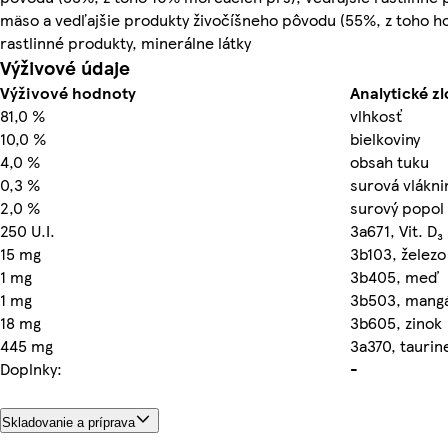
mäso a vedľajšie produkty živočíšneho pôvodu (55%, z toho h
rastlinné produkty, minerálne látky
Výživové údaje
Výživové hodnoty
Analytické zl
81,0 %
vlhkosť
10,0 %
bielkoviny
4,0 %
obsah tuku
0,3 %
surová vlákni
2,0 %
surový popol
250 U.I.
3a671, Vit. D₃
15 mg
3b103, železo
1 mg
3b405, meď
1 mg
3b503, mang
18 mg
3b605, zinok
445 mg
3a370, taurin
Doplnky:
-
Skladovanie a príprava