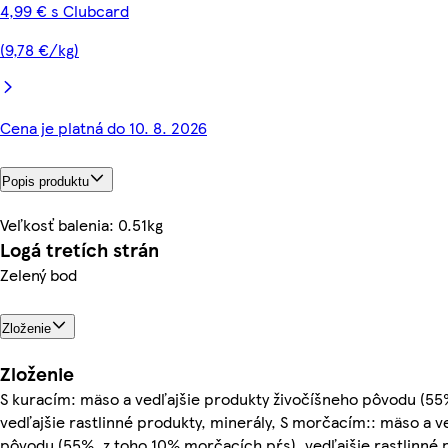
4,99 € s Clubcard
(9,78 €/kg)
Cena je platná do 10. 8. 2026
Popis produktu
Veľkosť balenia: 0.51kg
Logá tretích strán
Zelený bod
Zloženie
Zloženie
S kuracím: mäso a vedľajšie produkty živočíšneho pôvodu (55%
vedľajšie rastlinné produkty, minerály, S morčacím:: mäso a v
pôvodu (55%, z toho 10% morčacích pŕs), vedľajšie rastlinné 