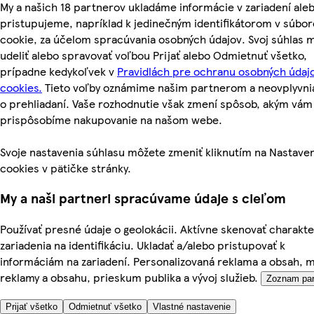
My a našich 18 partnerov ukladáme informácie v zariadení ale
pristupujeme, napríklad k jedinečným identifikátorom v súbo
cookie, za účelom spracúvania osobných údajov. Svoj súhlas 
udeliť alebo spravovať voľbou Prijať alebo Odmietnuť všetko,
prípadne kedykoľvek v
Pravidlách pre ochranu osobných údaj
cookies.
Tieto voľby oznámime našim partnerom a neovplyvni
o prehliadaní. Vaše rozhodnutie však zmení spôsob, akým vám
prispôsobíme nakupovanie na našom webe.
Svoje nastavenia súhlasu môžete zmeniť kliknutím na Nastave
cookies v pätičke stránky.
My a naši partneri spracúvame údaje s cieľom
Používať presné údaje o geolokácii. Aktívne skenovať charakte
zariadenia na identifikáciu. Ukladať a/alebo pristupovať k
informáciám na zariadení. Personalizovaná reklama a obsah, 
reklamy a obsahu, prieskum publika a vývoj služieb.
Zoznam par
Prijať všetko
Odmietnuť všetko
Vlastné nastavenie