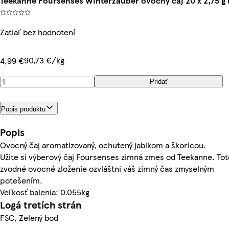
Teekanne Foursenses Winterzauber ovocný čaj 20 x 2,75 g (
Zatiaľ bez hodnotení
90,73 €/kg
4,99 €
Pridať
Popis produktu
Popis
Ovocný čaj aromatizovaný, ochutený jablkom a škoricou.
Užite si výberový čaj Foursenses zimná zmes od Teekanne. Tot
zvodné ovocné zloženie ozvláštni váš zimný čas zmyselným
potešením.
Veľkosť balenia: 0.055kg
Logá tretích strán
FSC, Zelený bod