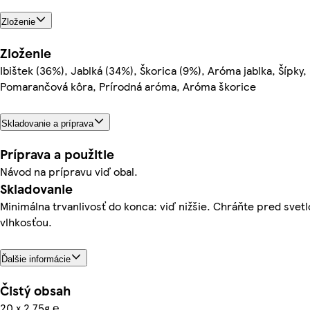
Zloženie
Zloženie
Ibištek (36%), Jablká (34%), Škorica (9%), Aróma jablka, Šípky,
Pomarančová kôra, Prírodná aróma, Aróma škorice
Skladovanie a príprava
Príprava a použitie
Návod na prípravu viď obal.
Skladovanie
Minimálna trvanlivosť do konca: viď nižšie. Chráňte pred svet
vlhkosťou.
Ďalšie informácie
Čistý obsah
20 x 2.75g ℮